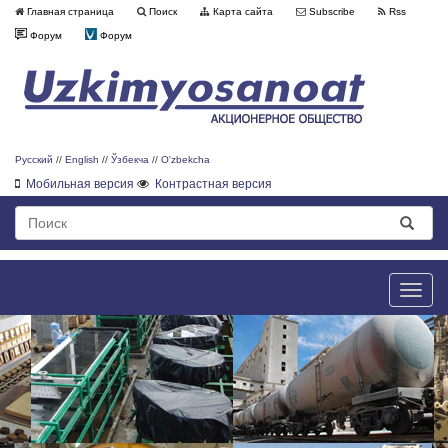
Главная страница
Поиск
Карта сайта
Subscribe
Rss
Форум
Форум
Русский
//
English
//
Ўзбекча
//
O'zbekcha
Мобильная версия
Контрастная версия
Toggle
naviga