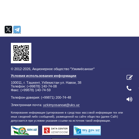
© 2012-2026, Акционерное общество "Узкимёсаноат"
Условия использования информации
100011, г. Ташкент, Узбекистан ул. Навои, 38
Телефон: (+99878) 140-74-08
Факс: (+99878) 140-74-59
Телефон-доверия: (+99871) 200-74-48
Электронная почта:
uzkimyosanoat@uks.uz
Копирование информации (цитирование в средствах массовой информации тех или
иных сведений либо сообщений), размещенной на сайте общества (далее Сайт)
допускается при условии указания ссылки на источник такой информации.