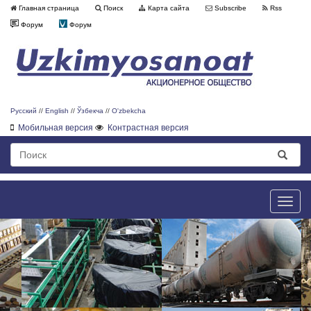
Главная страница
Поиск
Карта сайта
Subscribe
Rss
Форум
Форум
Русский
//
English
//
Ўзбекча
//
O'zbekcha
Мобильная версия
Контрастная версия
Toggle
naviga