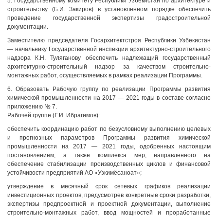
5. Государственному комитету Республики Узбекистан по архитектуре и
строительству (Б.И. Закиров) в установленном порядке обеспечить
проведение государственной экспертизы градостроительной
документации.
Заместителю председателя Госархитектстроя Республики Узбекистан
— начальнику Государственной инспекции архитектурно-строительного
надзора К.Н. Туляганову обеспечить надлежащий государственный
архитектурно-строительный надзор за качеством строительно-
монтажных работ, осуществляемых в рамках реализации Программы.
6. Образовать Рабочую группу по реализации Программы развития
химической промышленности на 2017 — 2021 годы в составе согласно
приложению № 7.
Рабочей группе (Г.И. Ибрагимов):
обеспечить координацию работ по безусловному выполнению целевых
и прогнозных параметров Программы развития химической
промышленности на 2017 — 2021 годы, одобренных настоящим
постановлением, а также комплекса мер, направленного на
обеспечение стабилизации производственных циклов и финансовой
устойчивости предприятий АО «Узкимёсаноат»;
утверждение в месячный срок сетевых графиков реализации
инвестиционных проектов, предусмотрев конкретные сроки разработки,
экспертизы предпроектной и проектной документации, выполнение
строительно-монтажных работ, ввод мощностей и проработанные