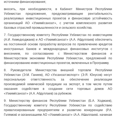
источники финансирования;
вносить, при необходимости, в Кабинет Министров Республики
Узбекистан предложения, предусматривающие рентабельность
реализуемых инвестиционных проектов и финансовую устойчивость
организаций АО «Узкимёсаноат», с учетом комплексного развития
базовых отраслей промышленности и сельского хозяйства.
7. Государственному комитету Республики Узбекистан по инвестициям
(А.И. Ахмедходжаев) и АО «Узкимёсаноат» (А.А. Абдуллаев) обеспечить
на постоянной основе проработку вопросов по привлечению кредитов
иностранных банков и международных финансовых институтов с
внесением, по согласованию с Министерством финансов и
Министерством экономики Республики Узбекистан, предложений по
финансированию инвестиционных проектов, включенных в Программу.
8. Руководители Министерства внешней торговли Республики
Узбекистан (Э.М. Ганиев), АО «Узсаноатэкспорт» (Э.Я. Юнусов) несут
персональную ответственность за обеспечение реализации
производимой химической продукции на экспорт, в том числе путем
оказания содействия в создании сети торговых домов АО
«Узкимёсаноат» (А.А. Абдуллаев) за рубежом.
9. Министерству финансов Республики Узбекистан (Б.А. Ходжаев),
Государственному комитету Республики Узбекистан по содействию
приватизированным предприятиям и развитию конкуренции (Р.А.
Гулямов) и организациям АО «Узкимёсаноат» (А.А. Абдуллаев), начиная