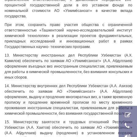
процентной государственной доли в его уставном фонде по
номинальной стоимости АО «Узкимёсаноат» в качестве вклада
государства.
При этом, сохранить право участия общества с ограниченной
ответственностью «Ташкентский научно-исследовательский институт
химической технологии» в реализации проектов фундаментальных,
прикладных исследований и инновационных работ в рамках
Государственных научно- технических программ.
13. Министерству иностранных дел Республики Узбекистан (А.Х.
Камилов) обеспечить по заявкам АО «Узкимёсаноат» (А.А. Абдуллаев)
оформление въездных виз иностранным специалистам, привлекаемым
для работы в химической промышленности, без взимания консульских и
иных сборов.
14. Министерству внутренних дел Республики Узбекистан (А.А. Азизов)
обеспечить по заявкам АО «Узкимёсаноат» (А.А. Абдуллаев)
оформление, выдачу и продление многократных виз, а также временную
прописку и продление временной прописки по месту временного
проживания иностранным специалистам, привлекаемым для работы в
химической промышленности, без взимания государственной пошлины.
15. Министерству занятости и трудовых отношений Республики
Узбекистан (А.А. Хаитов) обеспечить по заявкам АО «Узкимёсаноат»
(А.А. Абдуллаев) выдачу (продление) в установленном порядке