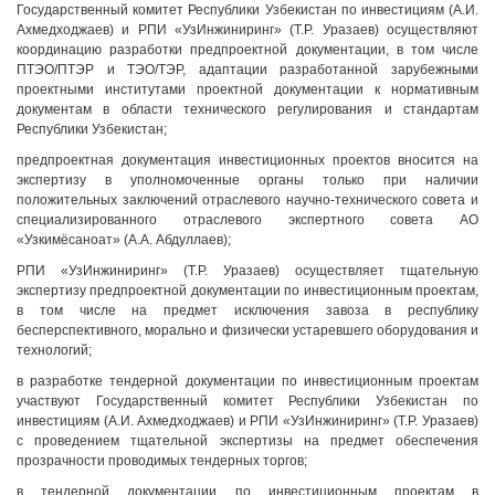
Государственный комитет Республики Узбекистан по инвестициям (А.И.
Ахмедходжаев) и РПИ «УзИнжиниринг» (Т.Р. Уразаев) осуществляют
координацию разработки предпроектной документации, в том числе
ПТЭО/ПТЭР и ТЭО/ТЭР, адаптации разработанной зарубежными
проектными институтами проектной документации к нормативным
документам в области технического регулирования и стандартам
Республики Узбекистан;
предпроектная документация инвестиционных проектов вносится на
экспертизу в уполномоченные органы только при наличии
положительных заключений отраслевого научно-технического совета и
специализированного отраслевого экспертного совета АО
«Узкимёсаноат» (А.А. Абдуллаев);
РПИ «УзИнжиниринг» (Т.Р. Уразаев) осуществляет тщательную
экспертизу предпроектной документации по инвестиционным проектам,
в том числе на предмет исключения завоза в республику
бесперспективного, морально и физически устаревшего оборудования и
технологий;
в разработке тендерной документации по инвестиционным проектам
участвуют Государственный комитет Республики Узбекистан по
инвестициям (А.И. Ахмедходжаев) и РПИ «УзИнжиниринг» (Т.Р. Уразаев)
с проведением тщательной экспертизы на предмет обеспечения
прозрачности проводимых тендерных торгов;
в тендерной документации по инвестиционным проектам в