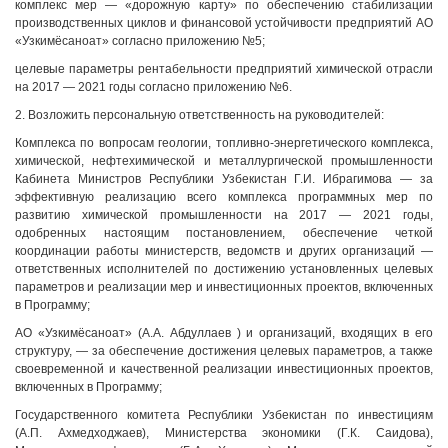
комплекс мер — «дорожную карту» по обеспечению стабилизации
производственных циклов и финансовой устойчивости предприятий АО
«Узкимёсаноат» согласно приложению №5;
целевые параметры рентабельности предприятий химической отрасли
на 2017 — 2021 годы согласно приложению №6.
2. Возложить персональную ответственность на руководителей:
Комплекса по вопросам геологии, топливно-энергетического комплекса,
химической, нефтехимической и металлургической промышленности
Кабинета Министров Республики Узбекистан Г.И. Ибрагимова — за
эффективную реализацию всего комплекса программных мер по
развитию химической промышленности на 2017 — 2021 годы,
одобренных настоящим постановлением, обеспечение четкой
координации работы министерств, ведомств и других организаций —
ответственных исполнителей по достижению установленных целевых
параметров и реализации мер и инвестиционных проектов, включенных
в Программу;
АО «Узкимёсаноат» (А.А. Абдуллаев ) и организаций, входящих в его
структуру, — за обеспечение достижения целевых параметров, а также
своевременной и качественной реализации инвестиционных проектов,
включенных в Программу;
Государственного комитета Республики Узбекистан по инвестициям
(А.П. Ахмедходжаев), Министерства экономики (Г.К. Саидова),