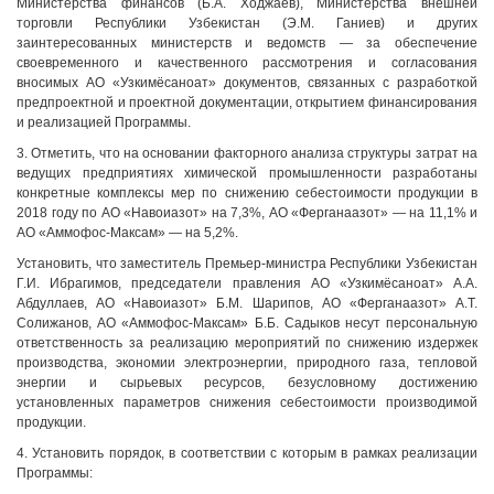
Министерства финансов (Б.А. Ходжаев), Министерства внешней
торговли Республики Узбекистан (Э.М. Ганиев) и других
заинтересованных министерств и ведомств — за обеспечение
своевременного и качественного рассмотрения и согласования
вносимых АО «Узкимёсаноат» документов, связанных с разработкой
предпроектной и проектной документации, открытием финансирования
и реализацией Программы.
3. Отметить, что на основании факторного анализа структуры затрат на
ведущих предприятиях химической промышленности разработаны
конкретные комплексы мер по снижению себестоимости продукции в
2018 году по АО «Навоиазот» на 7,3%, АО «Ферганаазот» — на 11,1% и
АО «Аммофос-Максам» — на 5,2%.
Установить, что заместитель Премьер-министра Республики Узбекистан
Г.И. Ибрагимов, председатели правления АО «Узкимёсаноат» А.А.
Абдуллаев, АО «Навоиазот» Б.М. Шарипов, АО «Ферганаазот» А.Т.
Солижанов, АО «Аммофос-Максам» Б.Б. Садыков несут персональную
ответственность за реализацию мероприятий по снижению издержек
производства, экономии электроэнергии, природного газа, тепловой
энергии и сырьевых ресурсов, безусловному достижению
установленных параметров снижения себестоимости производимой
продукции.
4. Установить порядок, в соответствии с которым в рамках реализации
Программы: