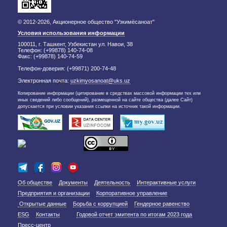
© 2012-2026, Акционерное общество "Узкимёсаноат"
Условия использования информации
100011, г. Ташкент, Узбекистан ул. Навои, 38
Телефон: (+99878) 140-74-08
Факс: (+99878) 140-74-59
Телефон-доверия: (+99871) 200-74-48
Электронная почта:
uzkimyosanoat@uks.uz
Копирование информации (цитирование в средствах массовой информации тех или
иных сведений либо сообщений), размещенной на сайте общества (далее Сайт)
допускается при условии указания ссылки на источник такой информации.
Об обществе
Документы
Деятельность
Интерактивные услуги
Предприятия и организации
Корпоративное управление
Открытые данные
Борьба с коррупцией
Гендерное равенство
ESG
Контакты
Годовой отчет эмитента по итогам 2023 года
Пресс-центр