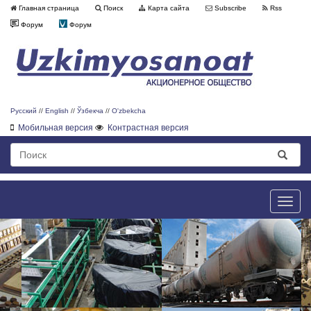
Главная страница
Поиск
Карта сайта
Subscribe
Rss
Форум
Форум
Русский
//
English
//
Ўзбекча
//
O'zbekcha
Мобильная версия
Контрастная версия
Toggle
naviga