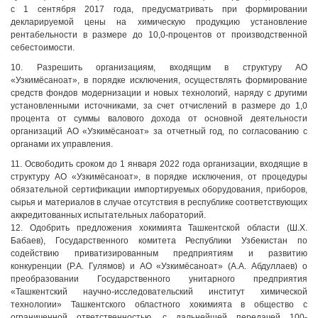
с 1 сентября 2017 года, предусматривать при формировании
декларируемой цены на химическую продукцию установление
рентабельности в размере до 10,0-процентов от производственной
себестоимости.
10. Разрешить организациям, входящим в структуру АО
«Узкимёсаноат», в порядке исключения, осуществлять формирование
средств фондов модернизации и новых технологий, наряду с другими
установленными источниками, за счет отчислений в размере до 1,0
процента от суммы валового дохода от основной деятельности
организаций АО «Узкимёсаноат» за отчетный год, по согласованию с
органами их управления.
11. Освободить сроком до 1 января 2022 года организации, входящие в
структуру АО «Узкимёсаноат», в порядке исключения, от процедуры
обязательной сертификации импортируемых оборудования, приборов,
сырья и материалов в случае отсутствия в республике соответствующих
аккредитованных испытательных лабораторий.
12. Одобрить предложения хокимията Ташкентской области (Ш.Х.
Бабаев), Государственного комитета Республики Узбекистан по
содействию приватизированным предприятиям и развитию
конкуренции (Р.А. Гулямов) и АО «Узкимёсаноат» (А.А. Абдуллаев) о
преобразовании Государственного унитарного предприятия
«Ташкентский научно-исследовательский институт химической
технологии» Ташкентского областного хокимията в общество с
ограниченной ответственностью, с дальнейшей передачей 100-