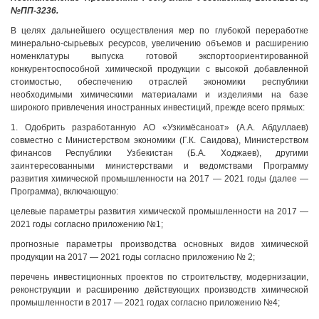
№ПП-3236.
В целях дальнейшего осуществления мер по глубокой переработке
минерально-сырьевых ресурсов, увеличению объемов и расширению
номенклатуры выпуска готовой экспортоориентированной
конкурентоспособной химической продукции с высокой добавленной
стоимостью, обеспечению отраслей экономики республики
необходимыми химическими материалами и изделиями на базе
широкого привлечения иностранных инвестиций, прежде всего прямых:
1. Одобрить разработанную АО «Узкимёсаноат» (А.А. Абдуллаев)
совместно с Министерством экономики (Г.К. Саидова), Министерством
финансов Республики Узбекистан (Б.А. Ходжаев), другими
заинтересованными министерствами и ведомствами Программу
развития химической промышленности на 2017 — 2021 годы (далее —
Программа), включающую:
целевые параметры развития химической промышленности на 2017 —
2021 годы согласно приложению №1;
прогнозные параметры производства основных видов химической
продукции на 2017 — 2021 годы согласно приложению № 2;
перечень инвестиционных проектов по строительству, модернизации,
реконструкции и расширению действующих производств химической
промышленности в 2017 — 2021 годах согласно приложению №4;