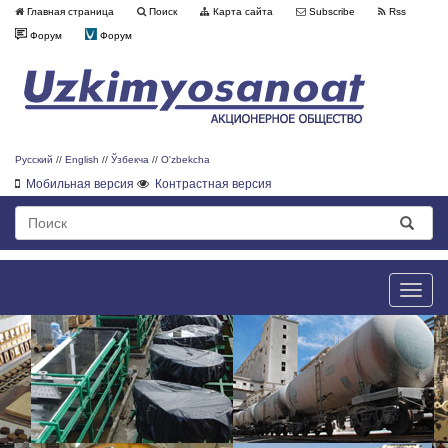
Главная страница
Поиск
Карта сайта
Subscribe
Rss
Форум
Форум
Русский
//
English
//
Ўзбекча
//
O'zbekcha
Мобильная версия
Контрастная версия
Toggle
naviga