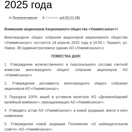
2025 года
Печатная версия
Скачать:
pdf (52.01 KB)
Вниманию акционеров Акционерного общества «Узкимёсаноат»!
Внеочередное общее собрание акционеров акционерного общества
«Узкимёсаноат» состоится 18 апреля 2025 года в 16:00 г. Ташкент, ул.
Навои, 38 (административное здание АО «Узкимёсаноат»).
ПОВЕСТКА ДНЯ:
1. Утверждение количественного и персонального состава счетной
комиссии внеочередного общего собрания акционеров АО
«Узкимёсаноат».
2. Утверждение регламента внеочередного общего собрания
акционеров АО «Узкимёсаноат».
3. Передача 100% акций в уставном капитале АО «Дехканабадский
калийный комбинат», принадлежащих АО «Узкимёсаноат».
4. Утвердить устав АО «Узкимёсаноат» в новой редакции, внеся в него
изменения.
5. Утверждение новой редакции Положения «О наблюдательном
совете» АО «Узкимёсаноат».