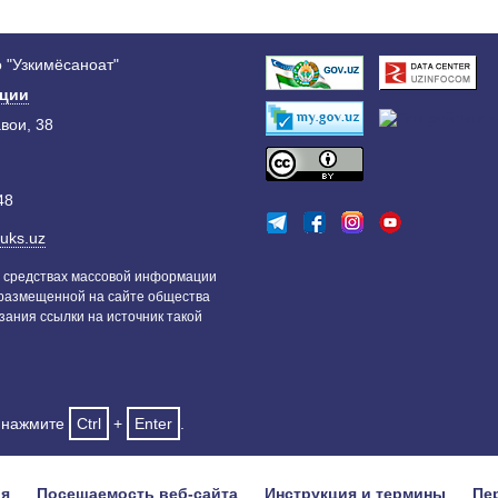
 "Узкимёсаноат"
ации
авои, 38
48
uks.uz
 средствах массовой информации
 размещенной на сайте общества
зания ссылки на источник такой
и нажмите
Ctrl
+
Enter
.
ия
Посещаемость веб-сайта
Инструкция и термины
Пе