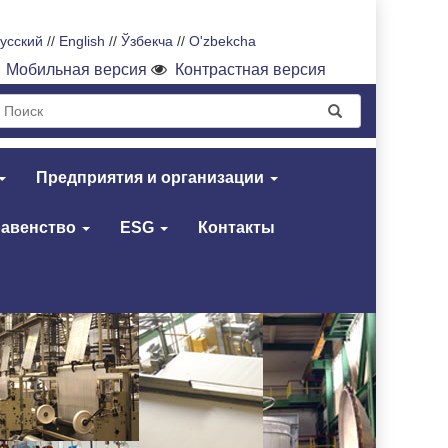
усский
//
English
//
Ўзбекча
//
O'zbekcha
Мобильная версия
Контрастная версия
Предприятия и организации
равенство
ESG
Контакты