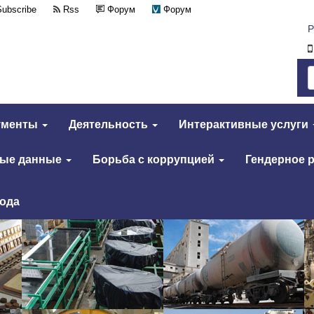
Subscribe
Rss
Форум
Форум
Р
ументы
Деятельность
Интерактивные услуги
тые данные
Борьба с коррупцией
Гендерное 
года