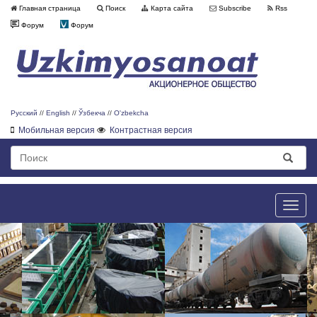
Главная страница
Поиск
Карта сайта
Subscribe
Rss
Форум
Форум
Русский
//
English
//
Ўзбекча
//
O'zbekcha
Мобильная версия
Контрастная версия
Toggle
naviga