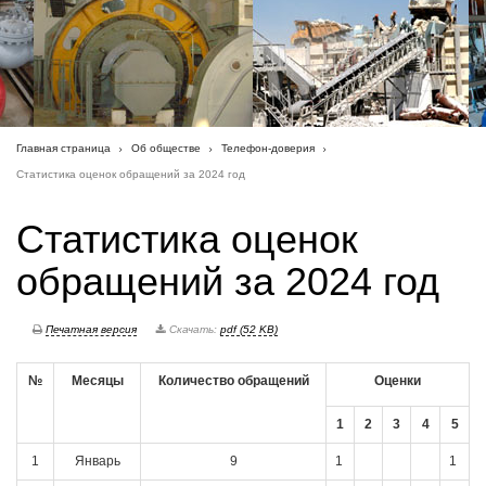
Главная страница
Об обществе
Телефон-доверия
Статистика оценок обращений за 2024 год
Статистика оценок
обращений за 2024 год
Печатная версия
Скачать:
pdf (52 KB)
№
Месяцы
Количество обращений
Оценки
1
2
3
4
5
1
Январь
9
1
1