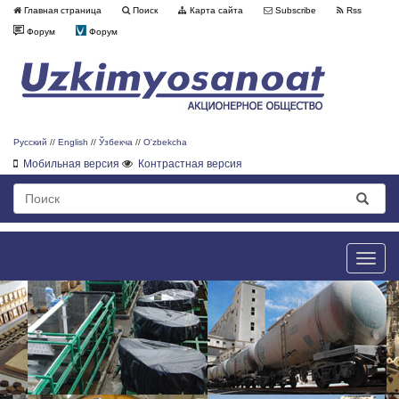
Главная страница
Поиск
Карта сайта
Subscribe
Rss
Форум
Форум
Русский
//
English
//
Ўзбекча
//
O'zbekcha
Мобильная версия
Контрастная версия
Toggle
naviga