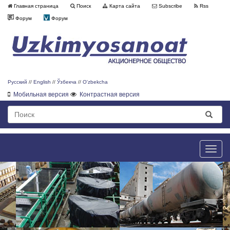
Главная страница
Поиск
Карта сайта
Subscribe
Rss
Форум
Форум
Русский
//
English
//
Ўзбекча
//
O'zbekcha
Мобильная версия
Контрастная версия
Toggle
naviga