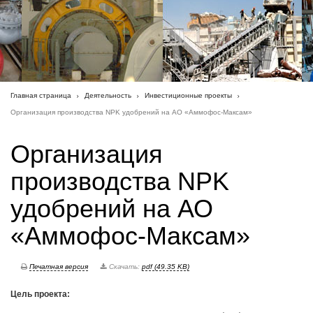
Главная страница
Деятельность
Инвестиционные проекты
Организация производства NPK удобрений на АО «Аммофос-Максам»
Организация
производства NPK
удобрений на АО
«Аммофос-Максам»
Печатная версия
Скачать:
pdf (49.35 KB)
Цель проекта: