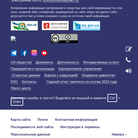
Электронная почта:
uzkimyosanoat@uks.uz
Копирование информации (цитирование в средствах массовой информации тех или
иных сведений либо сообщений), размещенной на сайте общества (далее Сайт)
допускается при условии указания ссылки на источник такой информации.
Об обществе
Документы
Деятельность
Интерактивные услуги
Предприятия и организации
Корпоративное управление
Открытые данные
Борьба с коррупцией
Гендерное равенство
ESG
Контакты
Годовой отчет эмитента по итогам 2023 года
Пресс-центр
Заметили ошибку в тексте? Выделите ее мышкой и нажмите
Ctrl
+
Enter
.
Карта сайта
Поиск
Контактная информация
Посещаемость веб-сайта
Инструкция и термины
Персональные данные
Наверх