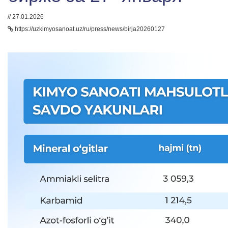
// 27.01.2026
https://uzkimyosanoat.uz/ru/press/news/birja20260127