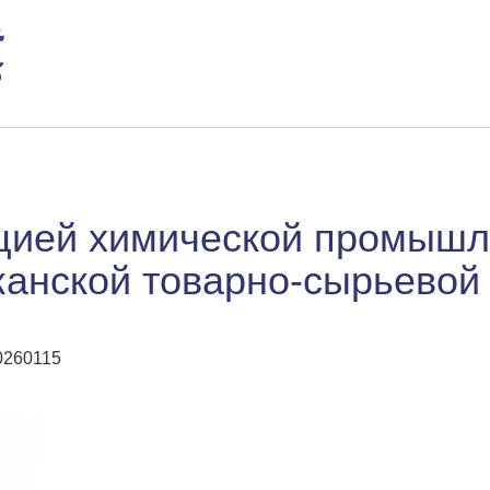
кцией химической промышл
канской товарно-сырьевой 
20260115