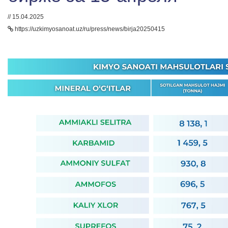
// 15.04.2025
https://uzkimyosanoat.uz/ru/press/news/birja20250415