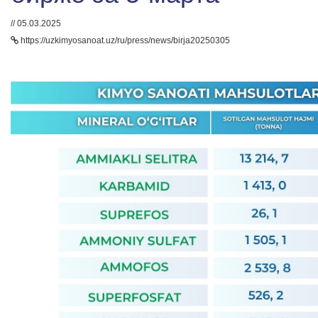
// 05.03.2025
https://uzkimyosanoat.uz/ru/press/news/birja20250305