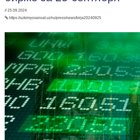
// 25.09.2024
https://uzkimyosanoat.uz/ru/press/news/birja20240925