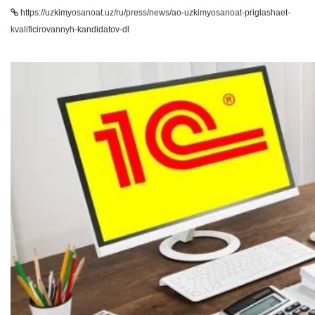
https://uzkimyosanoat.uz/ru/press/news/ao-uzkimyosanoat-priglashaet-
kvalificirovannyh-kandidatov-dl