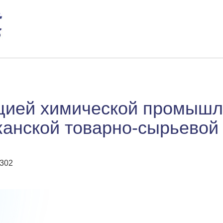
кцией химической промышл
канской товарно-сырьевой 
0302