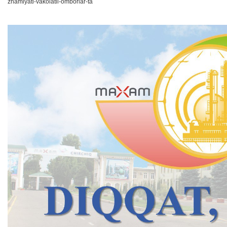
zhamiyati-vakolatli-omborlar-ta