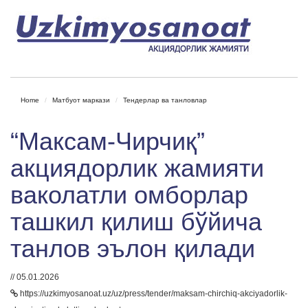
Home
Матбуот маркази
Тендерлар ва танловлар
“Максам-Чирчиқ”
акциядорлик жамияти
ваколатли омборлар
ташкил қилиш бўйича
танлов эълон қилади
// 05.01.2026
https://uzkimyosanoat.uz/uz/press/tender/maksam-chirchiq-akciyadorlik-