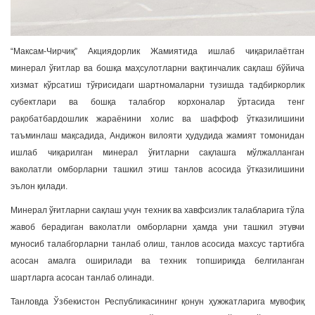
“Максам-Чирчиқ” Акциядорлик Жамиятида ишлаб чиқарилаётган
минерал ўғитлар ва бошқа маҳсулотларни вақтинчалик сақлаш бўйича
хизмат кўрсатиш тўғрисидаги шартномаларни тузишда тадбиркорлик
субектлари ва бошқа талабгор корхоналар ўртасида тенг
рақобатбардошлик жараёнини холис ва шаффоф ўтказилишини
таъминлаш мақсадида, Андижон вилояти ҳудудида жамият томонидан
ишлаб чиқарилган минерал ўғитларни сақлашга мўлжалланган
ваколатли омборларни ташкил этиш танлов асосида ўтказилишини
эълон қилади.
Минерал ўғитларни сақлаш учун техник ва хавфсизлик талабларига тўла
жавоб берадиган ваколатли омборларни ҳамда уни ташкил этувчи
муносиб талабгорларни танлаб олиш, танлов асосида махсус тартибга
асосан амалга оширилади ва техник топшириқда белгиланган
шартларга асосан танлаб олинади.
Танловда Ўзбекистон Республикасининг қонун ҳужжатларига мувофиқ