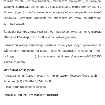
ташкил этилган, соғлом молиявий фаолиятга эга бўлган, ўз мулкида,
хўжалик юритишда ёки оператив бошқарувида алоҳида мол-мулкка эга
бўлган ҳамда ўз мажбуриятлари юзасидан ушбу мол-мулк билан жавоб
берадиган, мустақил балансига ёки сметасига эга бўлган ташкилотлар
қатнаша олади.
Танловда иштирок этиш учун танлов таклифлари муҳрланган конвертда
2026-йил 12-январ соат 18-00 га қадар қабул қилинади.
Ваколатли омбор танловида иштирок этиш учун зарур ҳужжатлар ва
қўйиладиган талаблар ҳақидаги тўлиқ маълумотлар корхонанинг веб-
сайтида (https://maxam-chirchiq.uz/uz/news/e-lon30122025/)
жойлаштирилган.
Маълумот олиш учун:
Почта манзили: Тошкент вилояти, Чирчиқ шаҳри, Тошкент кўчаси 2-уй
Телефон: (99) 229-28-22, 851-10-08
E.mail: birga@maxam-chirchiq.uz
"Максам-Чирчиқ" АЖ Матбуот хизмати