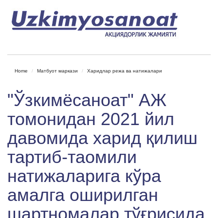
Home
Матбуот маркази
Харидлар режа ва натижалари
"Ўзкимёсаноат" АЖ
томонидан 2021 йил
давомида харид қилиш
тартиб-таомили
натижаларига кўра
амалга оширилган
шартномалар тўғрисида