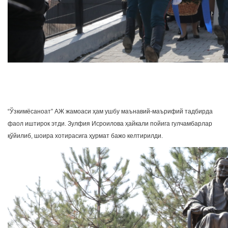
“Ўзкимёсаноат” АЖ жамоаси ҳам ушбу маънавий-маърифий тадбирда
фаол иштирок этди. Зулфия Исроилова ҳайкали пойига гулчамбарлар
қўйилиб, шоира хотирасига ҳурмат бажо келтирилди.