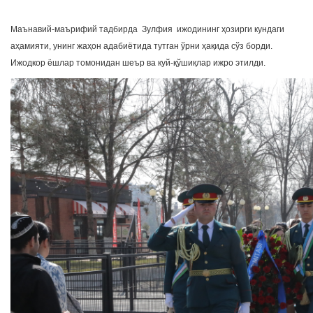
Маънавий-маърифий тадбирда Зулфия ижодининг ҳозирги кундаги
аҳамияти, унинг жаҳон адабиётида тутган ўрни ҳақида сўз борди.
Ижодкор ёшлар томонидан шеър ва куй-қўшиқлар ижро этилди.