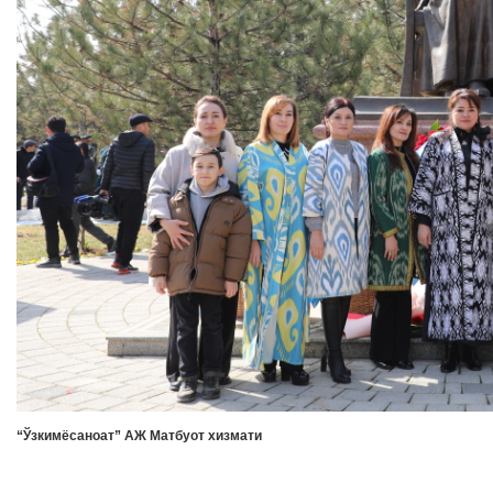
“Ўзкимёсаноат” АЖ Матбуот хизмати