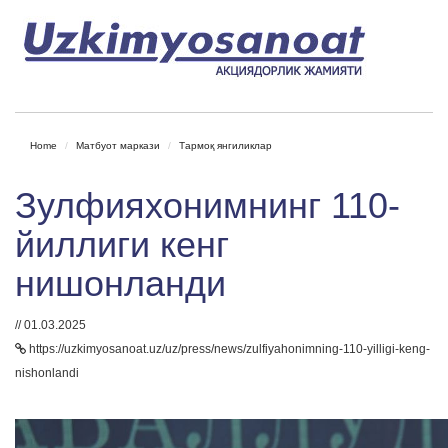
Home
Матбуот маркази
Тармоқ янгиликлар
Зулфияхонимнинг 110-
йиллиги кенг
нишонланди
// 01.03.2025
https://uzkimyosanoat.uz/uz/press/news/zulfiyahonimning-110-yilligi-keng-
nishonlandi