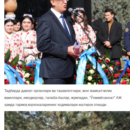
Тадбирда давлат органлари ва ташкилотлари, кенг жамоатчилик
вакиллари, ижодкорлар, талаба-ёшлар, жумладан, “Ўзкимёсаноат” АЖ
ҳамда тармоқ корхоналарининг ходималари иштирок этишди.