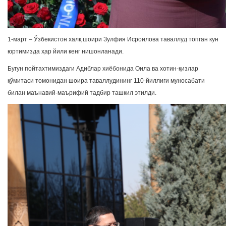
1-март – Ўзбекистон халқ шоири Зулфия Исроилова таваллуд топган кун
юртимизда ҳар йили кенг нишонланади.
Бугун пойтахтимиздаги Адиблар хиёбонида Оила ва хотин-қизлар
қўмитаси томонидан шоира таваллудининг 110-йиллиги муносабати
билан маънавий-маърифий тадбир ташкил этилди.