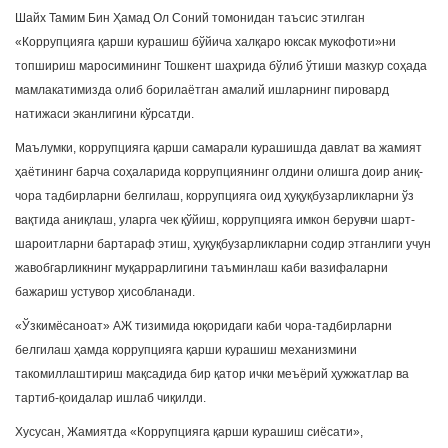
Шайх Тамим Бин Ҳамад Ол Соний томонидан таъсис этилган
«Коррупцияга қарши курашиш бўйича халқаро юксак мукофоти»ни
топшириш маросимининг Тошкент шаҳрида бўлиб ўтиши мазкур соҳада
мамлакатимизда олиб борилаётган амалий ишларнинг пировард
натижаси эканлигини кўрсатди.
Маълумки, коррупцияга қарши самарали курашишда давлат ва жамият
ҳаётининг барча соҳаларида коррупциянинг олдини олишга доир аниқ-
чора тадбирларни белгилаш, коррупцияга оид ҳуқуқбузарликларни ўз
вақтида аниқлаш, уларга чек қўйиш, коррупцияга имкон берувчи шарт-
шароитларни бартараф этиш, ҳуқуқбузарликларни содир этганлиги учун
жавобгарликнинг муқаррарлигини таъминлаш каби вазифаларни
бажариш устувор ҳисобланади.
«Ўзкимёсаноат» АЖ тизимида юқоридаги каби чора-тадбирларни
белгилаш ҳамда коррупцияга қарши курашиш механизмини
такомиллаштириш мақсадида бир қатор ички меъёрий ҳужжатлар ва
тартиб-қоидалар ишлаб чиқилди.
Хусусан, Жамиятда «Коррупцияга қарши курашиш сиёсати»,