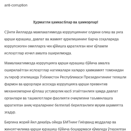
anti-corruption
Ҳурматли ҳамкасблар ва ҳамкорлар!
Сўнгги йилларда мамлакатимизда коррупциянинг олдини олиш ва унга
қарши курашиш, давлат ва жамият қурилишининг барча соҳаларида
коррупсиоген омилларга чек қўйишга қаратилган кенг кўламли
ислоҳотлар изчил амалга оширилмоқда.
Мамалакатимизда коррупцияга қарши курашиш бўйича амалга
оширилаётган ислоҳотлар натижалари халқаро ҳамжамият томонидан
эътироф этилишида Ўзбекистон Республикаси Президентининг тегишли
фармон ва қарорлари асосида коррупцияга қарши превентив
механизмларни қўллаш устуворлик касб этаётганлиги ҳамда давлат
органлари ва ташкилотлари фаолияти очиқлигини таъминлашга
қаратилган аниқ чораларнинг белгилаб берилганлиги муҳим аҳамиятга
эгадур.
Биргина жорий йил декабрь ойида БМТнинг Гиёҳванд моддалар ва
жиноятчиликка қарши курашиш бўйича бошқармаси кўмагида ўтказилган