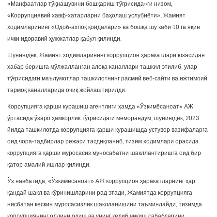
«Манфаатлар тўқнашувини бошқариш тўғрисида»ги низом,
«Коррупциявий хавф-хатарларни баҳолаш услубиёти», Жамият
ходимларининг «Одоб-ахлоқ қоидалари» ва бошқа шу каби 10 га яқин
ички идоравий ҳужжатлар қабул қилинди.
Шунингдек, Жамият ходимларининг коррупцион ҳаракатлари юзасидан
хабар беришга мўлжалланган алоқа каналлари ташкил этилиб, улар
тўғрисидаги маълумотлар ташкилотнинг расмий веб-сайти ва ижтимоий
тармоқ каналларида очиқ жойлаштирилди.
Коррупцияга қарши курашиш агентлиги ҳамда «Ўзкимёсаноат» АЖ
ўртасида ўзаро ҳамкорлик тўғрисидаги меморандум, шунингдек, 2023
йилда ташкилотда коррупцияга қарши курашишда устувор вазифаларга
оид чора-тадбирлар режаси тасдиқланиб, тизим ходимлари орасида
коррупцияга қарши муросасиз муносабатни шакллантиришга оид бир
қатор амалий ишлар қилинди.
Ўз навбатида, «Ўзкимёсаноат» АЖ коррупцион ҳаракатларнинг ҳар
қандай шакл ва кўринишларини рад этади, Жамиятда коррупцияга
нисбатан кескин муросасизлик шаклланишини таъминлайди, тизимда
коррупциянинг олдини олиш ва унинг келиб чиқиш сабабларини