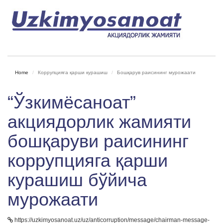
Home
Коррупцияга қарши курашиш
Бошқарув раисининг мурожаати
“Ўзкимёсаноат”
акциядорлик жамияти
бошқаруви раисининг
коррупцияга қарши
курашиш бўйича
мурожаати
https://uzkimyosanoat.uz/uz/anticorruption/message/chairman-message-