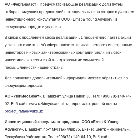
АО «Ферганаазот», предусматривающие реализацию доли путём
отбора наилучших предложений потенциальных инвесторов с участием
инвестиционного консультанта ООО «Ernst & Young Advisory» в
следующем порядке и условиях:
В связи с продлением срока реализации 51 процентного пакета акций
уставного капитала АО «Ферганаазот», приглашаем всех иностранных
инвесторов и новых заинтересованных компаний увеличить свои
инвестиции и внести свой вклад в развитие химической
промышленности нашей страны.
Для получения дополнительной информации можете обратиться по
следующим адресам:
АО «Узкимёсаноат»,
г. Ташкент, улица Навои 38. Тел: +998(78)-140-74-
02. Веб-сайт: www.uzkimyosanoat.uz, адрес электронной почты:
project_rafael@uks.uz
Инвестиционный консультант продавца: ООО «Ernst & Young
Advisory»,
г.Ташкент, пр-т Мустакиллик 75, Бизнес центр «Инконель»,
Республика Узбекистан, Тел: +998(78)-140-64-10, Веб-сайт: