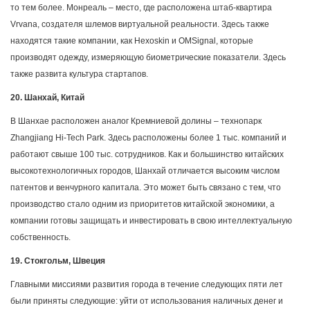
то тем более. Монреаль – место, где расположена штаб-квартира
Vrvana, создателя шлемов виртуальной реальности. Здесь также
находятся такие компании, как Hexoskin и OMSignal, которые
производят одежду, измеряющую биометрические показатели. Здесь
также развита культура стартапов.
20. Шанхай, Китай
В Шанхае расположен аналог Кремниевой долины – технопарк
Zhangjiang Hi-Tech Park. Здесь расположены более 1 тыс. компаний и
работают свыше 100 тыс. сотрудников. Как и большинство китайских
высокотехнологичных городов, Шанхай отличается высоким числом
патентов и венчурного капитала. Это может быть связано с тем, что
производство стало одним из приоритетов китайской экономики, а
компании готовы защищать и инвестировать в свою интеллектуальную
собственность.
19. Стокгольм, Швеция
Главными миссиями развития города в течение следующих пяти лет
были приняты следующие: уйти от использования наличных денег и