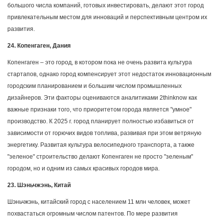
большого числа компаний, готовых инвестировать, делают этот город
привлекательным местом для инноваций и перспективным центром их
развития.
24. Копенгаген, Дания
Копенгаген – это город, в котором пока не очень развита культура
стартапов, однако город компенсирует этот недостаток инновационным
городским планированием и большим числом промышленных
дизайнеров. Эти факторы оцениваются аналитиками 2thinknow как
важные признаки того, что приоритетом города является "умное"
производство. К 2025 г. город планирует полностью избавиться от
зависимости от горючих видов топлива, развивая при этом ветряную
энергетику. Развитая культура велосипедного транспорта, а также
"зеленое" строительство делают Копенгаген не просто "зеленым"
городом, но и одним из самых красивых городов мира.
23. Шэньчжэнь, Китай
Шэньчжэнь, китайский город с населением 11 млн человек, может
похвастаться огромным числом патентов. По мере развития