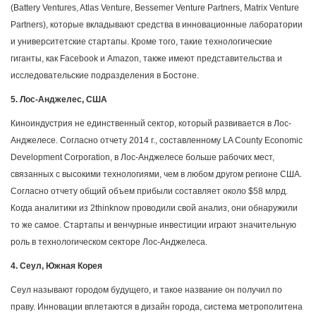
(Battery Ventures, Atlas Venture, Bessemer Venture Partners, Matrix Venture
Partners), которые вкладывают средства в инновационные лаборатории
и университетские стартапы. Кроме того, такие технологические
гиганты, как Facebook и Amazon, также имеют представительства и
исследовательские подразделения в Бостоне.
5. Лос-Анджелес, США
Киноиндустрия не единственный сектор, который развивается в Лос-
Анджелесе. Согласно отчету 2014 г., составленному LA County Economic
Development Corporation, в Лос-Анджелесе больше рабочих мест,
связанных с высокими технологиями, чем в любом другом регионе США.
Согласно отчету общий объем прибыли составляет около $58 млрд.
Когда аналитики из 2thinknow проводили свой анализ, они обнаружили
то же самое. Стартапы и венчурные инвестиции играют значительную
роль в технологическом секторе Лос-Анджелеса.
4. Сеул, Южная Корея
Сеул называют городом будущего, и такое название он получил по
праву. Инновации вплетаются в дизайн города, система метрополитена