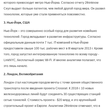
которого превосходит метро Нью-Йорка. Согласно отчету 2thinknow
Сеул выдает больше патентов, чем любой другой город мира. Он развил
технологии, которые уже стали применяться повсеместно.
3. Нью-Йорк, США
Нью-Йорк – это совершенно особый город для развития новейших
технологий. Город вкладывает в развитие инфраструктуры. Согласно
официальным данным почти 7 тыс. IT-компаний в Нью-Йорке
предоставили свыше 100 тыс. рабочих мест в III квартале 2013 г. Кроме
того, город запустил интегрированную технологию по всему городу -
LinkNYC, бесплатный сервис Wi-Fi. И многие аналитики полагают, что
это лишь начало.
2. Лондон, Великобритания
Лондон стал настоящим городом мечты с точки зрения общественного
транспорта после введения проекта Crossrail. К 2018 г. 10 новых
железнодорожных линий будут соединять 30 существующих станций
сетью тоннелей. Стоимость проекта - $20 млрд, и это крупнейший
строительный проект в Европе. Аналитики 2thinknow отмечают, что в