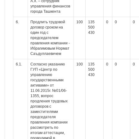
А.Х. – сотрудник
управления финансов
города Ташкента
6.
Продлить трудовой
100
135
0
0
0
договор сроком на
500
один год с
430
председателем
правления компании -
Ибрагимовым Нормат
Саъдуллаевичем
6.1.
Согласно указанию
100
135
0
0
0
ГУП «Центр по
500
управлению
430
государственными
активами» от
11.06.2015г. №01/06-
1355, вопрос
продления трудовых
договоров с
заместителями
председателя
правления компании
рассмотреть по
итогам аттестации,
проводимой в