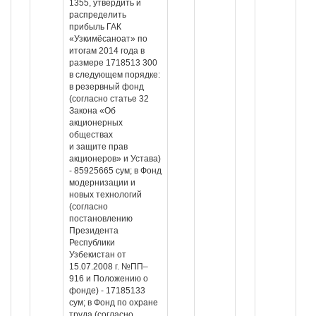
1355, утвердить и
распределить
прибыль ГАК
«Узкимёсаноат» по
итогам 2014 года в
размере 1718513 300
в следующем порядке:
в резервный фонд
(согласно статье 32
Закона «Об
акционерных
обществах
и защите прав
акционеров» и Устава)
- 85925665 сум; в Фонд
модернизации и
новых технологий
(согласно
постановлению
Президента
Республики
Узбекистан от
15.07.2008 г. №ПП–
916 и Положению о
фонде) - 17185133
сум; в Фонд по охране
труда (согласно