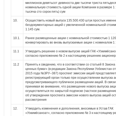
миллионов девятьсот девяноста две тысячи триста пятьдеся
номинальную стоимость одной акции Компании в размере 1 
тысяча сто сорок пять) сум
10.
Осуществить новый выпуск 135.500.430 штук простых имен
бездокументарных акций с увеличенной номинальной стоим
1.145 сум.
10.1.
Ранее размещенные акции с номинальной стоимостью 1 120
конвертировать во вновь выпускаемые акции с номиналом 1 
11.1
Утвердить решение о новом выпуске акций ГАК «Узкимёсано
согласно приложению № 2 к настоящему решению акционер
11.2
Принять к сведению, что в соответствии со статьей 8 Закона
ценных бумаг» (в редакции Закона Республики Узбекистан о
2015 года №ЗРУ–387) проспект эмиссии акций представляет
регистрирующий орган только при осуществлении выпуска а
предусматривающего публичное размещении акций. В связи 
принимая во внимание, что размещение нового выпуска акц
осуществляться по закрытой подписке (частное размещение
об утверждении проспекта эмиссии нового выпуска акций ос
рассмотрения
12.
Утвердить изменения и дополнения, вносимые в Устав ГАК
«Узкимёсаноат», согласно приложению № 3 к настоящему 