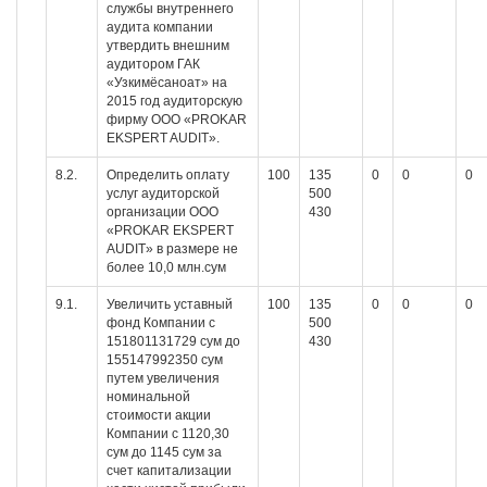
службы внутреннего
аудита компании
утвердить внешним
аудитором ГАК
«Узкимёсаноат» на
2015 год аудиторскую
фирму ООО «PROKAR
EKSPERT AUDIT».
8.2.
Определить оплату
100
135
0
0
0
услуг аудиторской
500
организации ООО
430
«PROKAR EKSPERT
AUDIT» в размере не
более 10,0 млн.сум
9.1.
Увеличить уставный
100
135
0
0
0
фонд Компании с
500
151801131729 сум до
430
155147992350 сум
путем увеличения
номинальной
стоимости акции
Компании с 1120,30
сум до 1145 сум за
счет капитализации