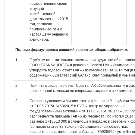
осуществления своей
текущей
хозяйственной
деятельности на 2015
год, согласно
приложению № 4 к
настоящему решению
акционера.
Полные формулировки решений, принятых общим собранием:
1.
С учётом положительного заключения аудиторской организ
ООО «TRANSAUDIT-F» и решения Совета ГАК «Узкимёсаноа
утвердить годовой отчёт ГАК «Узкимёсаноат» за 2014 год (в т
содержащий бухгалтерский баланс, счёт прибылей и убытков
2.
Принять к сведению отчёт Совета ГАК «Узкимёсаноат» и за
ревизионной комиссии по вопросам, входящим в их компете
3.
Согласно указаниям Министерства финансов Республики Уз
от 21.05.2015г. №53/2015 и ГУП «Центр по управлению
государственными активами» от 11.06.2015г. №01/06-1355, у
распределить прибыль ГАК «Узкимёсаноат» по итогам 2014 
размере 1718513 300 в следующем порядке: в резервный ф
(согласно статье 32 Закона «Об акционерных обществах
и защите прав акционеров» и Устава) - 85925665 сум; в Фонд