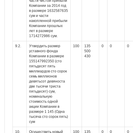
части чистой прибыли
Компании за 2014 год
в размере 1632587635
сум и части
накопленной прибыли
Компании прошлых
лет в размере
1714272986 сум.
9.2.
Утвердить размер
100
135
0
0
0
уставного фонда
500
Компании в размере
430
155147992350 (сто
пятьдесят пять
миллиардов сто сорок
семь миллионов
девятьсот девяноста
две тысячи триста
пятьдесят) сум,
номинальную
стоимость одной
акции Компании в
размере 1 145 (Одна
тысяча сто сорок пять)
сум
10.
Осуществить новый
100
135
0
0
0