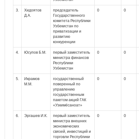
3.
Хидоятов
председатель
0
0
Д.А.
Государственного
комитета Республики
Узбекистан по
приватизации и
развитию
конкуренции
4.
Юсупов Б.М.
первый заместитель
0
0
министра финансов
Республики
Узбекистан
5.
Икрамов
государственный
0
0
М.М.
поверенный по
управлению
государственным
пакетом акций ГАК
«Узкимёсаноат»
6.
Эргашев И.К.
первый заместитель
0
0
министра внешних
экономических
связей, инвестиций и
торговли Республики