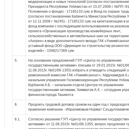
модернизации и новых технологий (согласно постановлени
Президента Республики Узбекистан от 15.07.2008 г. №ПП–91
Положению о фонде) - 17185133 сум; в Фонд по охране труд
(согласно постановлению Кабинета Министров Республики 
от 12.11.2008 г. №245) - 17185133 сум; на капитализацию в 
фонд компании с последующим использованием на реализ
проекта «Организация производства конвейерных лент,
сельскохозяйственных и автомобильных шин на территори
«Ангрен» в виде дополнительного вклада ГАК «Узкимёсаноат
уставный фонд ООО «Дирекция по строительству резинотех
изделий» - 1598217369 сум.
5.
На основании предложений ГУП «Центр по управлению
государственными активами» (письма от 29.01.2015г. №01/06
11.06.2015г. №01/06-1355) избрать и утвердить следующий с
ревизионной комиссии ГАК «Узкимёсаноат»: Абдухамидов А.А
начальник управления Госкомконкуренции Республики Узбек
Курбанов А.Б. – начальник отдела Центра по управлению
государственными активами; Химматов А.Х. – сотрудник упр
финансов города Ташкента
6.
Продлить трудовой договор сроком на один год с председат
правления компании - Ибрагимовым Нормат Саъдуллаевич
6.1.
Согласно указанию ГУП «Центр по управлению государств
активами» от 11.06.2015г. №01/06-1355, вопрос продления 