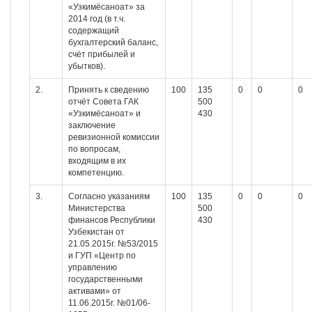
«Узкимёсаноат» за
2014 год (в т.ч.
содержащий
бухгалтерский баланс,
счёт прибылей и
убытков).
2.
Принять к сведению
100
135
0
0
0
отчёт Совета ГАК
500
«Узкимёсаноат» и
430
заключение
ревизионной комиссии
по вопросам,
входящим в их
компетенцию.
3.
Согласно указаниям
100
135
0
0
0
Министерства
500
финансов Республики
430
Узбекистан от
21.05.2015г. №53/2015
и ГУП «Центр по
управлению
государственными
активами» от
11.06.2015г. №01/06-