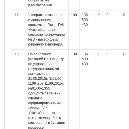
оставить без
рассмотрения
12.
Утвердить изменения
100
135
0
0
0
и дополнения,
500
вносимые в Устав ГАК
430
«Узкимёсаноат»,
согласно приложению
№ 3 к настоящему
решению акционера.
13.
На основании
100
135
0
0
0
указаний ГУП «Центр
500
по управлению
430
государственными
активами» от
21.05.2015г. №02/06-
1106 и от 11.06.2015г.
№01/06-1355
одобрить перечень
сделок с
аффилированными
лицами ГАК
«Узкимёсаноат»,
которые могут быть
совершены в будущем
процессе