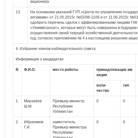
акционера.
13.
На основании указаний ГУП «Центр по управлению государ
активами» от 21.05.2015г. №02/06-1106 и от 11.06.2015г. №0
одобрить перечень сделок с аффилированными лицами ГАК
«Узкимёсаноат», которые могут быть совершены в будущем
осуществления своей текущей хозяйственной деятельности
год, согласно приложению № 4 к настоящему решению акци
4. Избрание членов наблюдательного совета:
Информация о кандидатах
N
Ф.И.О.
место работы
принадлежащие
им
акции
коли-
тип
чество
1.
Мирзиёев
Премьер-министр
0
0
Ш.М.
Республики
Узбекистан
2.
Ибрагимов
заместитель
0
0
Г.И.
Премьер-министра
Республики
Узбекистан