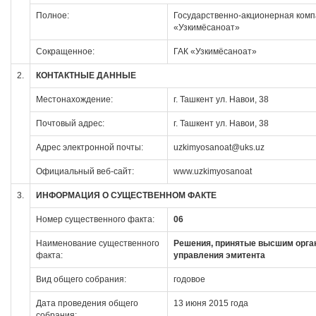
Полное:
Государственно-акционерная ком
«Узкимёсаноат»
Сокращенное:
ГАК «Узкимёсаноат»
2.
КОНТАКТНЫЕ ДАННЫЕ
Местонахождение:
г. Ташкент ул. Навои, 38
Почтовый адрес:
г. Ташкент ул. Навои, 38
Адрес электронной почты:
uzkimyosanoat@uks.uz
Официальный веб-сайт:
www.uzkimyosanoat
3.
ИНФОРМАЦИЯ О СУЩЕСТВЕННОМ ФАКТЕ
Номер существенного факта:
06
Наименование существенного
Решения, принятые высшим орга
факта:
управления эмитента
Вид общего собрания:
годовое
Дата проведения общего
13 июня 2015 года
собрания: