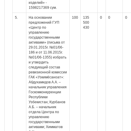
изделий» -
1598217369 сум.
5.
На основании
100
135
0
0
0
предложений ГУП
500
«Центр по
430
управлению
государственными
активами» (письма от
29.01.2015г. №01/06-
186 и от 11.06.2015г.
№01/06-1355) избрать
и утвердить
следующий состав
ревизионной комиссии
ГАК «Узкимёсаноат»:
Абдухамидов А.А. –
начальник управления
Госкомконкуренции
Республики
Узбекистан; Курбанов
А.Б. – начальник
отдела Центра по
управлению
государственными
активами; Химматов