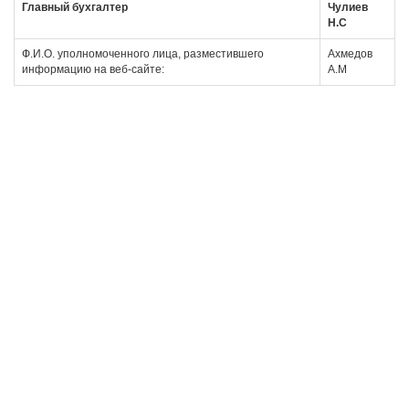
Главный бухгалтер
Чулиев
Н.С
Ф.И.О. уполномоченного лица, разместившего
Ахмедов
информацию на веб-сайте:
А.М