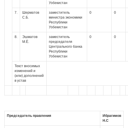
Узбекистан
7.
Шерматов
заместитель
0
0
С.Б.
министра экономики
Республики
Узбекистан
8.
Эшматов
заместитель
0
0
М.Ё.
председателя
Центрального банка
Республики
Узбекистан
Текст вносимых
изменений и
(или) дополнений
в устав
Председатель правления
Ибрагимов
Н.С