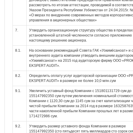
договоров с заместителями председателя правления компа
рассмотреть по итогам аттестации, проводимой в соответст
Указом Президента Республики Узбекистан от 24.04.2015г.
«О мерах по внедрению современных методов корпоративн
управления в акционерных обществах»
7.
Утвердить организационную структуру общества в пределах
установленной штатной численности согласно приложению 
настоящему решению акционера.
8.1.
На основании рекомендаций Совета ГАК «Узкимёсаноат» и 
внутреннего аудита компании утвердить внешним аудиторо
«Узкимёсаноат» на 2015 год аудиторскую фирму ООО «PR
EKSPERT AUDIT».
8.2.
Определить оплату услуг аудиторской организации ООО «
EKSPERT AUDIT» в размере не более 10,0 млн.сум
9.1.
Увеличить уставный фонд Компании с 151801131729 сум до
155147992350 сум путем увеличения номинальной стоимост
Компании с 1120,30 сум до 1145 сум за счет капитализации 
чистой прибыли Компании за 2014 год в размере 163258763
части накопленной прибыли Компании прошлых лет в разм
1714272986 сум.
9.2.
Утвердить размер уставного фонда Компании в размере
155147992350 (сто пятьдесят пять миллиардов сто сорок се