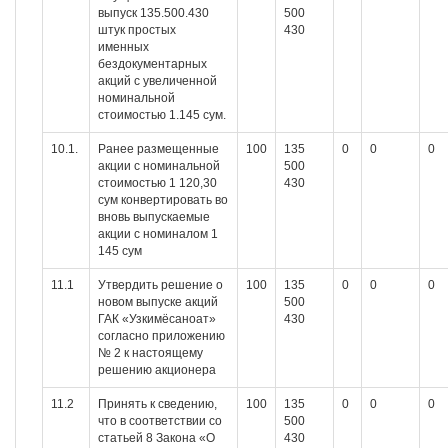
выпуск 135.500.430
500
штук простых
430
именных
бездокументарных
акций с увеличенной
номинальной
стоимостью 1.145 сум.
10.1.
Ранее размещенные
100
135
0
0
0
акции с номинальной
500
стоимостью 1 120,30
430
сум конвертировать во
вновь выпускаемые
акции с номиналом 1
145 сум
11.1
Утвердить решение о
100
135
0
0
0
новом выпуске акций
500
ГАК «Узкимёсаноат»
430
согласно приложению
№ 2 к настоящему
решению акционера
11.2
Принять к сведению,
100
135
0
0
0
что в соответствии со
500
статьей 8 Закона «О
430