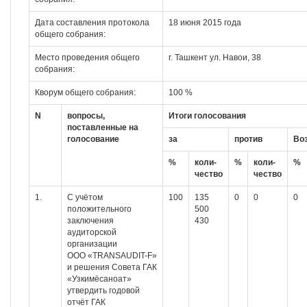
Дата составления протокола
18 июня 2015 года
общего собрания:
Место проведения общего
г. Ташкент ул. Навои, 38
собрания:
Кворум общего собрания:
100 %
N
вопросы,
Итоги голосования
поставленные
на
голосование
за
против
Во
%
коли-
%
коли-
%
чество
чество
1.
С учётом
100
135
0
0
0
положительного
500
заключения
430
аудиторской
организации
ООО «TRANSAUDIT-F»
и решения Совета ГАК
«Узкимёсаноат»
утвердить годовой
отчёт ГАК