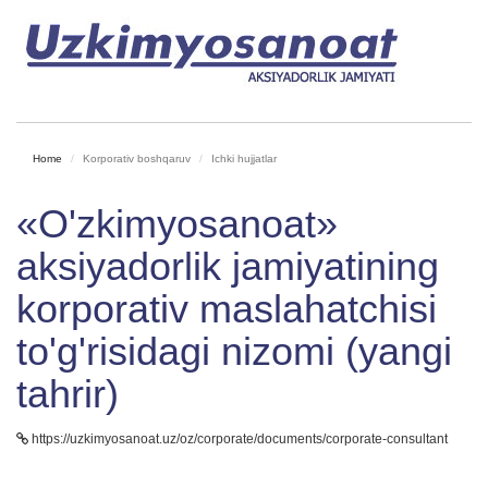
Home
Korporativ boshqaruv
Ichki hujjatlar
«O'zkimyosanoat»
aksiyadorlik jamiyatining
korporativ maslahatchisi
to'g'risidagi nizomi (yangi
tahrir)
https://uzkimyosanoat.uz/oz/corporate/documents/corporate-consultant