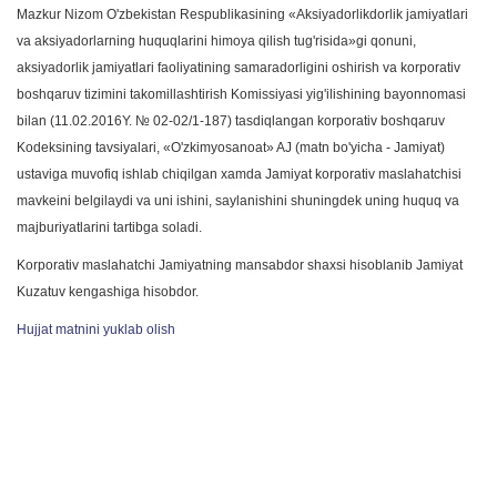
Mazkur Nizom O'zbekistan Respublikasining «Aksiyadorlikdorlik jamiyatlari
va aksiyadorlarning huquqlarini himoya qilish tug'risida»gi qonuni,
aksiyadorlik jamiyatlari faoliyatining samaradorligini oshirish va korporativ
boshqaruv tizimini takomillashtirish Komissiyasi yig'ilishining bayonnomasi
bilan (11.02.2016Y. № 02-02/1-187) tasdiqlangan korporativ boshqaruv
Kodeksining tavsiyalari, «O'zkimyosanoat» AJ (matn bo'yicha - Jamiyat)
ustaviga muvofiq ishlab chiqilgan xamda Jamiyat korporativ maslahatchisi
mavkeini belgilaydi va uni ishini, saylanishini shuningdek uning huquq va
majburiyatlarini tartibga soladi.
Korporativ maslahatchi Jamiyatning mansabdor shaxsi hisoblanib Jamiyat
Kuzatuv kengashiga hisobdor.
Hujjat matnini yuklab olish