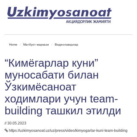
Home
Матбуот маркази
Видеолавҳалар
“Кимёгарлар куни”
муносабати билан
Ўзкимёсаноат
ходимлари учун team-
building ташкил этилди
// 30.05.2023
https://uzkimyosanoat.uz/uz/press/video/kimyogarlar-kuni-team-building