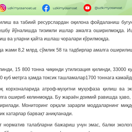
илиш ва табиий ресурслардан оқилона фойдаланиш бугун
шбу йўналишда тизимли ишлар амалга оширилмоқда. Иш
иш ва уларни қайта ишлаш чоралари кўрилмоқда.
да жами 8,2 млрд. сўмлик 58 та тадбирлар амалга оширил
инди, 15 800 тонна чиқинди утилизация қилинди, 33000 к
0 куб метрга ҳамда токсик ташламалар1700 тоннага камайд
қ корхоналарида атроф-муҳитни муҳофаза қилиш ва э
га ошириб келинмоқда. Бу жараён доимий равишда ҳаво, с
ирилади. Мониторинг орқали зарарли моддаларнинг миқ
ик хатарлар барвақт аниқланади.
 норматив талабларни бажариш учун эмас, балки эколо