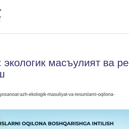
 экологик масъулият ва р
ш
yosanoat-azh-ekologik-masuliyat-va-resurslarni-oqilona-