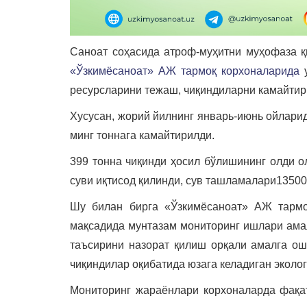
Саноат соҳасида атроф-муҳитни муҳофаза қ
«Ўзкимёсаноат» АЖ тармоқ корхоналарида
у
ресурсларини тежаш, чиқиндиларни камайтир
Хусусан, жорий йилнинг январь-июнь ойлари
минг тоннага камайтирилди.
399 тонна чиқинди ҳосил бўлишининг олди ол
суви иқтисод қилинди, сув ташламалари13500
Шу билан бирга «Ўзкимёсаноат» АЖ тармо
мақсадида мунтазам мониторинг ишлари амал
таъсирини назорат қилиш орқали амалга ош
чиқиндилар оқибатида юзага келадиган эколог
Мониторинг жараёнлари корхоналарда фақат