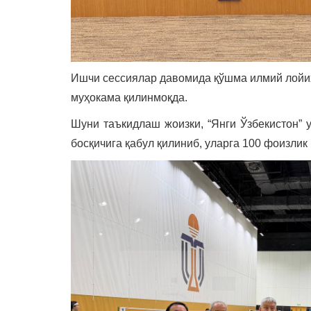
Ишчи сессиялар давомида қўшма илмий лойи
муҳокама қилинмоқда.
Шуни таъкидлаш жоизки, “Янги Ўзбекистон” 
босқичига қабул қилиниб, уларга 100 фоизлик