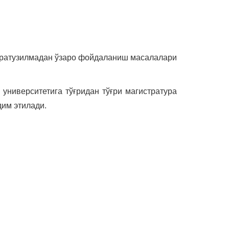
фратузилмадан ўзаро фойдаланиш масалалари
университетига тўғридан тўғри магистратура
дим этилади.