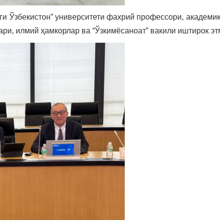
ги Ўзбекистон” университети фахрий профессори, академик
ри, илмий ҳамкорлар ва “Ўзкимёсаноат” вакили иштирок эт