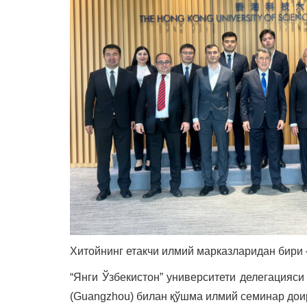
Хитойнинг етакчи илмий марказларидан бири
“Янги Ўзбекистон” университети делегацияси
(Guangzhou) билан қўшма илмий семинар дои