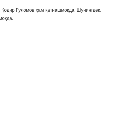
 Қодир Ғуломов ҳам қатнашмоқда. Шунингдек,
моқда.