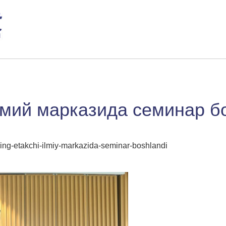
лмий марказида семинар 
ning-etakchi-ilmiy-markazida-seminar-boshlandi