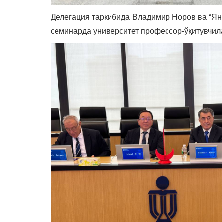
Делегация таркибида Владимир Норов ва “Ян
семинарда университет профессор-ўқитувчила