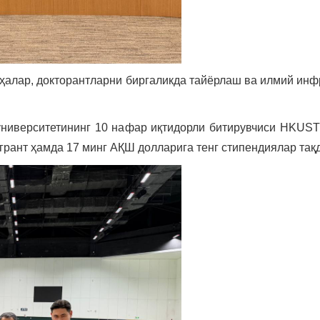
ҳалар, докторантларни биргаликда тайёрлаш ва илмий ин
университетининг 10 нафар иқтидорли битирувчиси HKUST 
 грант ҳамда 17 минг АҚШ долларига тенг стипендиялар тақ