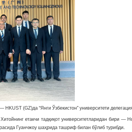
 — HKUST (GZ)да “Янги Ўзбекистон” университети делегац
 Хитойнинг етакчи тадқиқот университетларидан бири — Hon
расида Гуанчжоу шаҳрида ташриф билан бўлиб турибди.