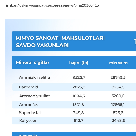
https://uzkimyosanoat.uz/uz/press/news/birja20260415