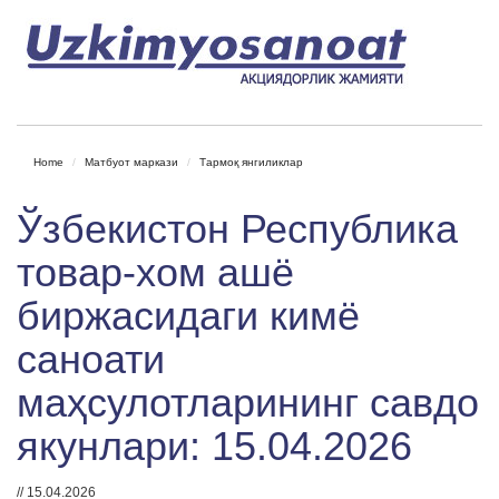
Home
Матбуот маркази
Тармоқ янгиликлар
Ўзбекистон Республика
товар-хом ашё
биржасидаги кимё
саноати
маҳсулотларининг савдо
якунлари: 15.04.2026
// 15.04.2026