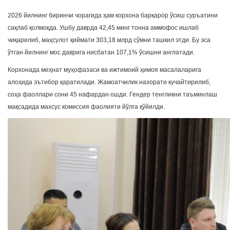
2026 йилнинг биринчи чорагида ҳам корхона барқарор ўсиш суръатини
сақлаб қолмоқда. Ушбу даврда 42,45 минг тонна аммофос ишлаб
чиқарилиб, маҳсулот қиймати 303,18 млрд сўмни ташкил этди. Бу эса
ўтган йилнинг мос даврига нисбатан 107,1% ўсишни англатади.
Корхонада меҳнат муҳофазаси ва ижтимоий ҳимоя масалаларига
алоҳида эътибор қаратилади. Жамоатчилик назорати кучайтирилиб,
соҳа фаоллари сони 45 нафардан ошди. Гендер тенгликни таъминлаш
мақсадида махсус комиссия фаолияти йўлга қўйилди.