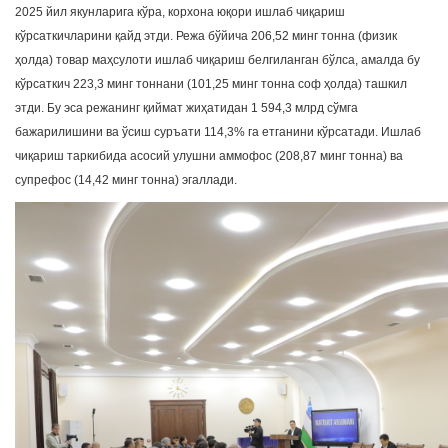
2025 йил якунларига кўра, корхона юқори ишлаб чиқариш
кўрсаткичларини қайд этди. Режа бўйича 206,52 минг тонна (физик
ҳолда) товар маҳсулоти ишлаб чиқариш белгиланган бўлса, амалда бу
кўрсаткич 223,3 минг тоннани (101,25 минг тонна соф ҳолда) ташкил
этди. Бу эса режанинг қиймат жиҳатидан 1 594,3 млрд сўмга
бажарилишини ва ўсиш суръати 114,3% га етганини кўрсатади. Ишлаб
чиқариш таркибида асосий улушни аммофос (208,87 минг тонна) ва
супрефос (14,42 минг тонна) эгаллади.