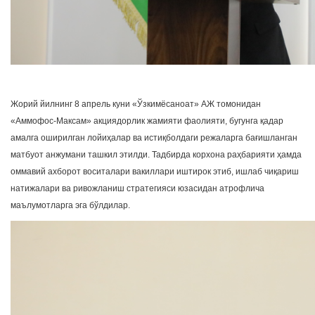
Жорий йилнинг 8 апрель куни «Ўзкимёсаноат» АЖ томонидан
«Аммофос-Максам» акциядорлик жамияти фаолияти, бугунга қадар
амалга оширилган лойиҳалар ва истиқболдаги режаларга бағишланган
матбуот анжумани ташкил этилди. Тадбирда корхона раҳбарияти ҳамда
оммавий ахборот воситалари вакиллари иштирок этиб, ишлаб чиқариш
натижалари ва ривожланиш стратегияси юзасидан атрофлича
маълумотларга эга бўлдилар.