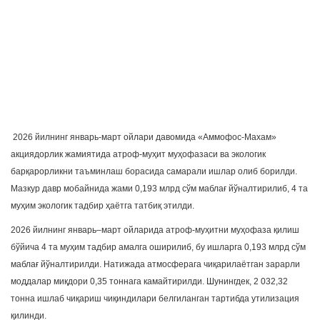
2026 йилнинг январь-март ойлари давомида «Аммофос-Махам»
акциядорлик жамиятида атроф-муҳит муҳофазаси ва экологик
барқарорликни таъминлаш борасида самарали ишлар олиб борилди.
Мазкур давр мобайнида жами 0,193 млрд сўм маблағ йўналтирилиб, 4 та
муҳим экологик тадбир ҳаётга татбиқ этилди.
2026 йилнинг январь–март ойларида атроф-муҳитни муҳофаза қилиш
бўйича 4 та муҳим тадбир амалга оширилиб, бу ишларга 0,193 млрд сўм
маблағ йўналтирилди. Натижада атмосферага чиқарилаётган зарарли
моддалар миқдори 0,35 тоннага камайтирилди. Шунингдек, 2 032,32
тонна ишлаб чиқариш чиқиндилари белгиланган тартибда утилизация
қилинди.