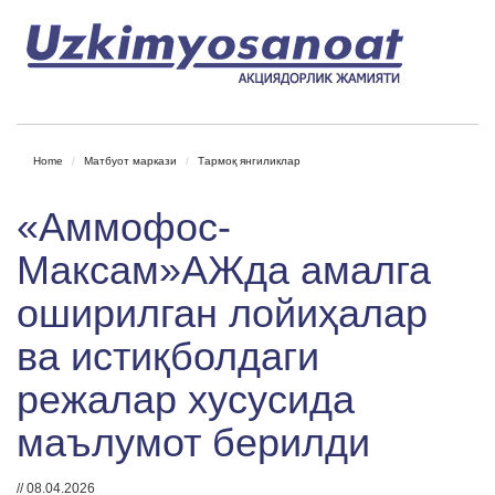
Home
Матбуот маркази
Тармоқ янгиликлар
«Аммофос-
Максам»АЖда амалга
оширилган лойиҳалар
ва истиқболдаги
режалар хусусида
маълумот берилди
// 08.04.2026