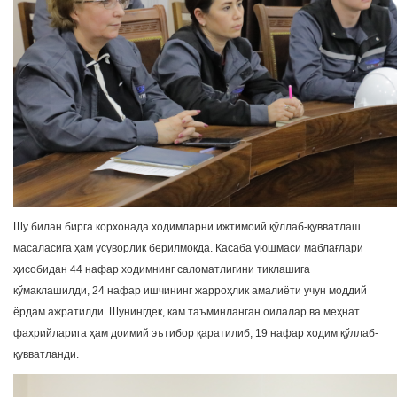
Шу билан бирга корхонада ходимларни ижтимоий қўллаб-қувватлаш
масаласига ҳам усуворлик берилмоқда. Касаба уюшмаси маблағлари
ҳисобидан 44 нафар ходимнинг саломатлигини тиклашига
кўмаклашилди, 24 нафар ишчининг жарроҳлик амалиёти учун моддий
ёрдам ажратилди. Шунингдек, кам таъминланган оилалар ва меҳнат
фахрийларига ҳам доимий эътибор қаратилиб, 19 нафар ходим қўллаб-
қувватланди.