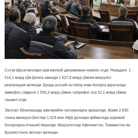
Сотув кўрсаткичлари ҳам ижобий динамикани намоён этди. Режадаги 1
516,1 млрд сўм ўрнига амалда 1 627,8 млрд сўмлик маҳсулот
реализация қилинди. Бунда асосий эътибор ички бозорга қаратилди:
аммофос савдоси 1 556,3 млрд сўмни, супрефос эса 52,1 млрд сўмни
ташкил этди.
Экспорт йўналишида ҳам муайян натижаларга эришилди. Жами 2 630
тонна минерал ўғитлар 1,429 млн АҚШ доллари қийматида хорижий
бозорларга етказиб берилди. Маҳсулотлар Афғонистон, Тожикистон ва
Қозоғистонга экспорт қилинди.