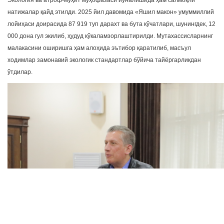
Экология ва атроф-муҳит муҳофазаси йўналишида ҳам салмоқли
натижалар қайд этилди. 2025 йил давомида «Яшил макон» умуммиллий
лойиҳаси доирасида 87 919 туп дарахт ва бута кўчатлари, шунингдек, 12
000 дона гул экилиб, ҳудуд кўкаламзорлаштирилди. Мутахассисларнинг
малакасини оширишга ҳам алоҳида эътибор қаратилиб, масъул
ходимлар замонавий экологик стандартлар бўйича тайёргарликдан
ўтдилар.