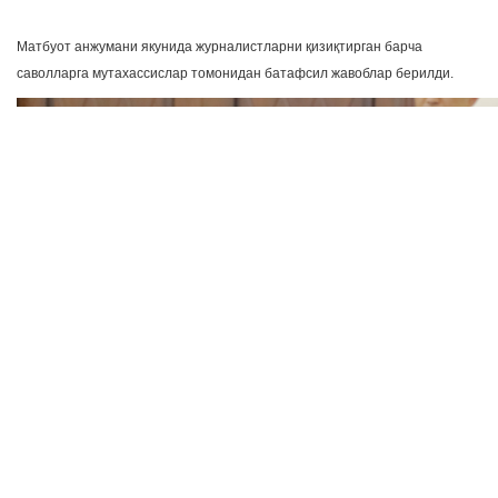
Матбуот анжумани якунида журналистларни қизиқтирган барча
саволларга мутахассислар томонидан батафсил жавоблар берилди.