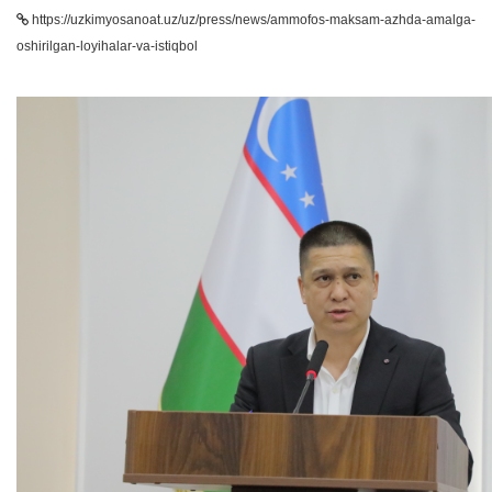
https://uzkimyosanoat.uz/uz/press/news/ammofos-maksam-azhda-amalga-
oshirilgan-loyihalar-va-istiqbol