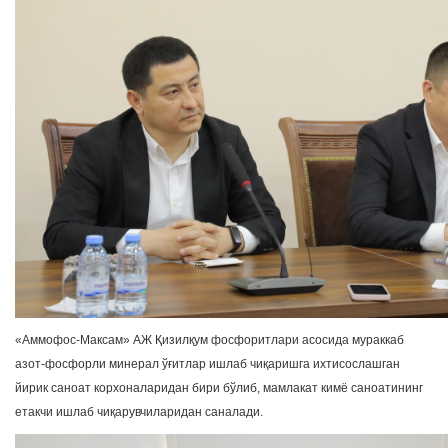
«Аммофос-Максам» АЖ Қизилқум фосфоритлари асосида мураккаб
азот-фосфорли минерал ўғитлар ишлаб чиқаришга ихтисослашган
йирик саноат корхоналаридан бири бўлиб, мамлакат кимё саноатининг
етакчи ишлаб чиқарувчиларидан саналади.