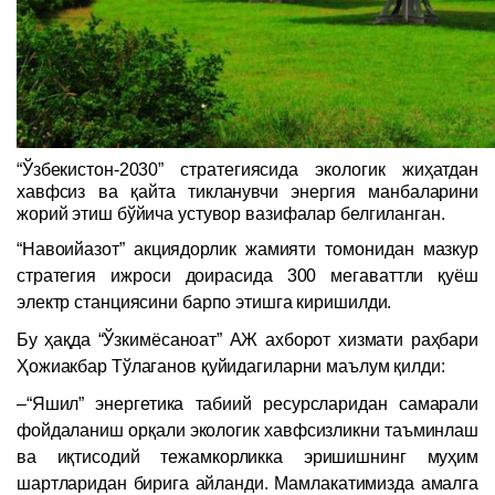
“Ўзбекистон-2030” стратегиясида экологик жиҳатдан
хавфсиз ва қайта тикланувчи энергия манбаларини
жорий этиш бўйича устувор вазифалар белгиланган.
“Навоийазот” акциядорлик жамияти томонидан мазкур
стратегия ижроси доирасида 300 мегаваттли қуёш
электр станциясини барпо этишга киришилди.
Бу ҳақда “Ўзкимёсаноат” АЖ ахборот хизмати раҳбари
Ҳожиакбар Тўлаганов қуйидагиларни маълум қилди:
–“Яшил” энергетика табиий ресурсларидан самарали
фойдаланиш орқали экологик хавфсизликни таъминлаш
ва иқтисодий тежамкорликка эришишнинг муҳим
шартларидан бирига айланди. Мамлакатимизда амалга