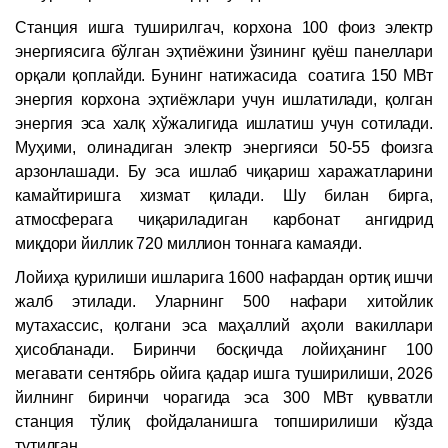
Станция ишга туширилгач, корхона 100 фоиз электр
энергиясига бўлган эҳтиёжини ўзининг қуёш панеллари
орқали қоплайди. Бунинг натижасида соатига 150 МВт
энергия корхона эҳтиёжлари учун ишлатилади, қолган
энергия эса халқ хўжалигида ишлатиш учун сотилади.
Муҳими, олинадиган электр энергияси 50-55 фоизга
арзонлашади. Бу эса ишлаб чиқариш харажатларини
камайтиришга хизмат қилади. Шу билан бирга,
атмосферага чиқариладиган карбонат ангидрид
миқдори йиллик 720 миллион тоннага камаяди.
Лойиҳа қурилиши ишларига 1600 нафардан ортиқ ишчи
жалб этилади. Уларнинг 500 нафари хитойлик
мутахассис, қолгани эса маҳаллий аҳоли вакиллари
ҳисобланади. Биринчи босқичда лойиҳанинг 100
мегавати сентябрь ойига қадар ишга туширилиши, 2026
йилнинг биринчи чорагида эса 300 МВт қувватли
станция тўлиқ фойдаланишга топширилиши кўзда
тутилган.