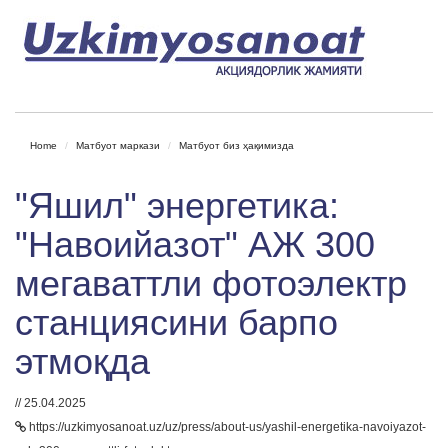
Home
Матбуот маркази
Матбуот биз ҳақимизда
"Яшил" энергетика:
"Навоийазот" АЖ 300
мегаваттли фотоэлектр
станциясини барпо
этмоқда
// 25.04.2025
https://uzkimyosanoat.uz/uz/press/about-us/yashil-energetika-navoiyazot-