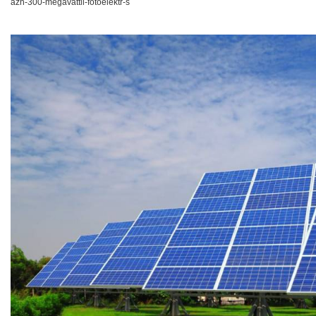
azh-300-megavattli-fotoelektr-s