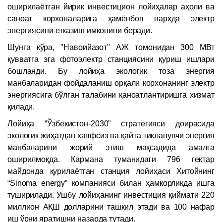
оширилаётган йирик инвестицион лойиҳалар аҳоли ва
саноат корхоналарига ҳамёнбоп нархда электр
энергиясини етказиш имконини беради.
Шунга кўра, "Навоийазот" АЖ томонидан 300 МВт
қувватга эга фотоэлектр станциясини қуриш ишлари
бошланди. Бу лойиҳа экологик тоза энергия
манбаларидан фойдаланиш орқали корхонанинг электр
энергиясига бўлган талабини қаноатлантиришга хизмат
қилади.
Лойиҳа “Ўзбекистон-2030” стратегияси доирасида
экологик жиҳатдан хавфсиз ва қайта тикланувчи энергия
манбаларини жорий этиш мақсадида амалга
оширилмоқда. Кармана туманидаги 796 гектар
майдонда қурилаётган станция лойиҳаси Хитойнинг
“Sinoma energy” компанияси билан ҳамкорликда ишга
туширилади. Ушбу лойиҳанинг инвестиция қиймати 220
миллион АҚШ долларини ташкил этади ва 100 нафар
иш ўрни яратишни назарда тутади.