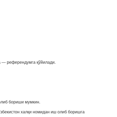
га — референдумга қўйилади.
олиб бориши мумкин.
Ўзбекистон халқи номидан иш олиб боришга