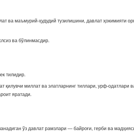
лат ва маъмурий-ҳудудий тузилишини, давлат ҳокимияти ор
хлсиз ва бўлинмасдир.
ек тилидир.
мат қилувчи миллат ва элатларнинг тиллари, урф-одатлари
роит яратади.
анадиган ўз давлат рамзлари — байроғи, герби ва мадҳияси