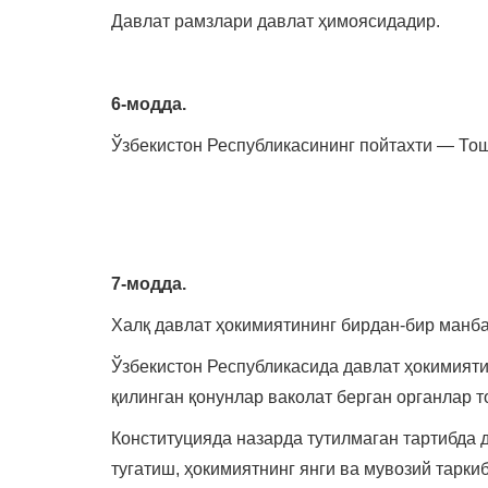
Давлат рамзлари давлат ҳимоясидадир.
6-модда.
Ўзбекистон Республикасининг пойтахти — То
7-модда.
Халқ давлат ҳокимиятининг бирдан-бир манб
Ўзбекистон Республикасида давлат ҳокимияти
қилинган қонунлар ваколат берган органлар 
Конституцияда назарда тутилмаган тартибда 
тугатиш, ҳокимиятнинг янги ва мувозий тарк