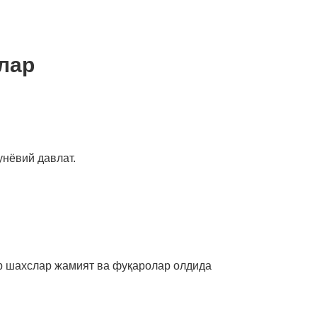
лар
унёвий давлат.
ор шахслар жамият ва фуқаролар олдида