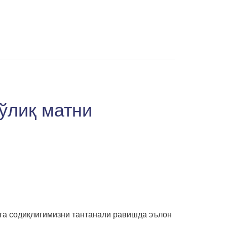
ўлиқ матни
ига содиқлигимизни тантанали равишда эълон