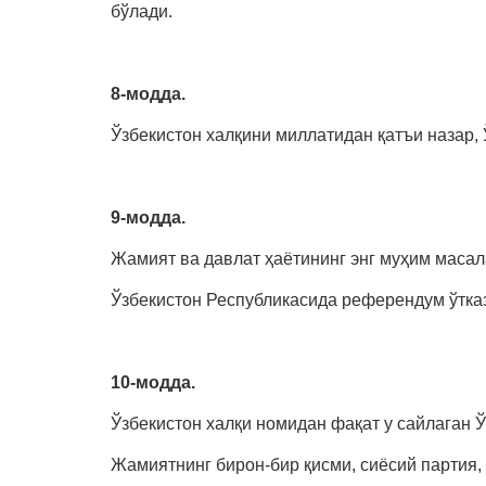
бўлади.
8-модда.
Ўзбекистон халқини миллатидан қатъи назар,
9-модда.
Жамият ва давлат ҳаётининг энг муҳим масал
Ўзбекистон Республикасида референдум ўтказ
10-модда.
Ўзбекистон халқи номидан фақат у сайлаган
Жамиятнинг бирон-бир қисми, сиёсий партия,