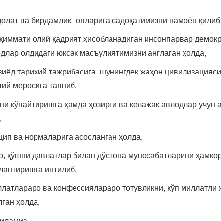
долат ва бирдамлик ғояларига садоқатимизни намоён қилиб
р-қиммати олий қадрият ҳисобланадиган инсонпарвар демок
одлар олдидаги юксак масъулиятимизни англаган ҳолда,
зиёд тарихий тажрибасига, шунингдек жаҳон цивилизацияси
ий меросига таяниб,
ни кўпайтиришга ҳамда ҳозирги ва келажак авлодлар учун 
,
цип ва нормаларига асосланган ҳолда,
о, қўшни давлатлар билан дўстона муносабатларини ҳамкорл
лантиришга интилиб,
ллатлараро ва конфессиялараро тотувликни, кўп миллатли
ган ҳолда,
қиламиз.