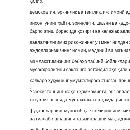
қилиб,
демократия, эркинлик ва тенглик, ижтимоий а
инсон, унинг ҳаёти, эркинлиги, шаъни ва қад
барпо этиш борасида ҳозирги ва келажак авл
давлатчилигимиз ривожининг уч минг йилдан 
аждодларимизнинг илмий, маданий ва маънав
мамлакатимизнинг бебаҳо табиий бойликлари
мусаффолигини сақлашга астойдил аҳд қилиб
халқаро ҳуқуқнинг умумэътироф этилган прин
Ўзбекистоннинг жаҳон ҳамжамияти, энг аввал
тотувлик асосида мустаҳкамлаш ҳамда ривож
фуқароларнинг муносиб ҳаёт кечиришини, ми
ва гуллаб-яшнашини таъминлашни мақсад қил
ушбу Конституцияни қабул қиламиз ва эълон 