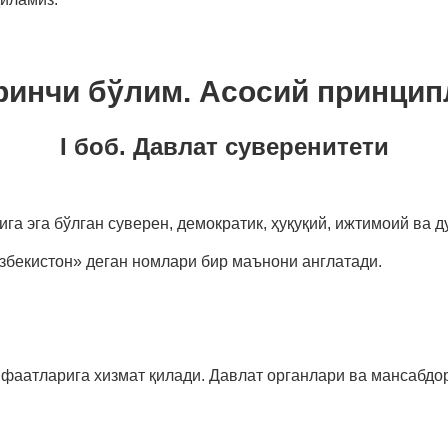
ринчи бўлим. Асосий принцип
I боб. Давлат суверенитети
а эга бўлган суверен, демократик, ҳуқуқий, ижтимоий ва д
збекистон» деган номлари бир маънони англатади.
нфаатларига хизмат қилади. Давлат органлари ва мансабд