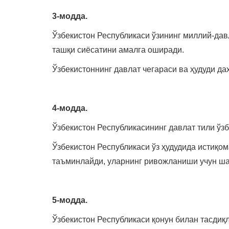
3-модда.
Ўзбекистон Республикаси ўзининг миллий-дав
ташқи сиёсатини амалга оширади.
Ўзбекистоннинг давлат чегараси ва ҳудуди да
4-модда.
Ўзбекистон Республикасининг давлат тили ўзб
Ўзбекистон Республикаси ўз ҳудудида истиқо
таъминлайди, уларнинг ривожланиши учун ша
5-модда.
Ўзбекистон Республикаси қонун билан тасдиқл