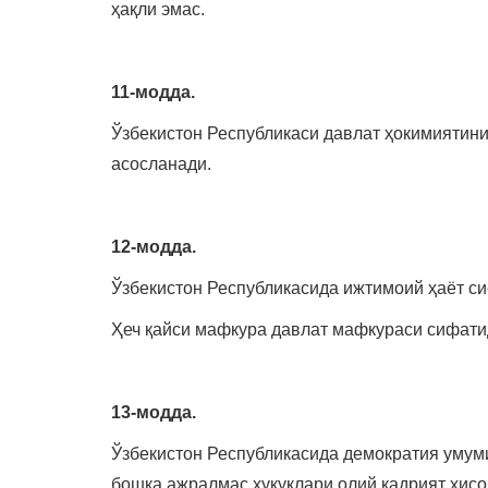
ҳақли эмас.
11-модда.
Ўзбекистон Республикаси давлат ҳокимиятини
асосланади.
12-модда.
Ўзбекистон Республикасида ижтимоий ҳаёт си
Ҳеч қайси мафкура давлат мафкураси сифати
13-модда.
Ўзбекистон Республикасида демократия умумин
бошқа ажралмас ҳуқуқлари олий қадрият ҳисо