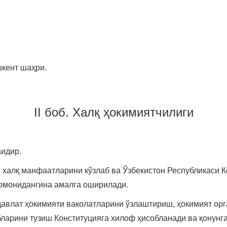
шкент шаҳри.
II боб. Халқ ҳокимиятчилиги
аидир.
 халқ манфаатларини кўзлаб ва Ўзбекистон Республикаси К
томонидангина амалга оширилади.
давлат ҳокимияти ваколатларини ўзлаштириш, ҳокимият ор
ибларини тузиш Конституцияга хилоф ҳисобланади ва қонунг