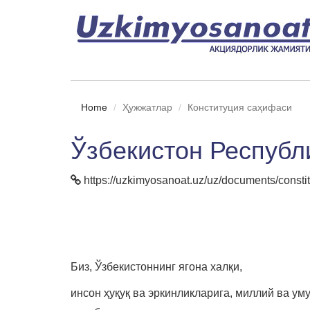
Home
Ҳужжатлар
Конституция саҳифаси
Ўзбекистон Республ
https://uzkimyosanoat.uz/uz/documents/constit
Биз, Ўзбекистоннинг ягона халқи,
инсон ҳуқуқ ва эркинликларига, миллий ва у