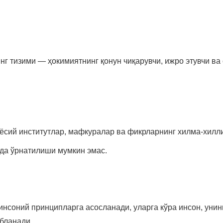
нг тизими — ҳокимиятнинг қонун чиқарувчи, ижро этувчи ва
ёсий институтлар, мафкуралар ва фикрларнинг хилма-хилл
да ўрнатилиши мумкин эмас.
соний принципларга асосланади, уларга кўра инсон, унинг
бланади.