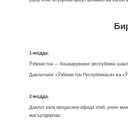
Би
1-модда.
Ўзбекистон — бошқарувнинг республика шаклиг
Давлатнинг «Ўзбекистон Республикаси» ва «Ў
2-модда.
Давлат халқ иродасини ифода этиб, унинг ма
масъулдирлар.