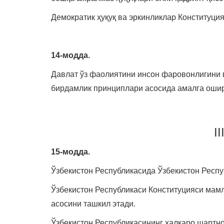
Демократик ҳуқуқ ва эркинликлар Конституция
14-модда.
Давлат ўз фаолиятини инсон фаровонлигини 
бирдамлик принциплари асосида амалга оши
I
15-модда.
Ўзбекистон Республикасида Ўзбекистон Респуб
Ўзбекистон Республикаси Конституцияси мамла
асосини ташкил этади.
Ўзбекистон Республикасининг халқаро шартно