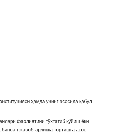
онституцияси ҳамда унинг асосида қабул
ганлари фаолиятини тўхтатиб қўйиш ёки
а биноан жавобгарликка тортишга асос