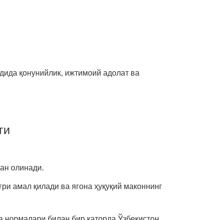
ида қонунийлик, ижтимоий адолат ва
ги
тан олинади.
ғри амал қилади ва ягона ҳуқуқий маконнинг
а нормалари билан бир қаторда Ўзбекистон