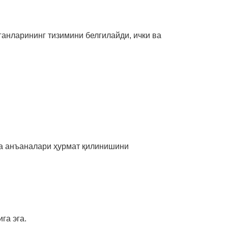
ганларининг тизимини белгилайди, ички ва
 ва анъаналари ҳурмат қилинишини
га эга.