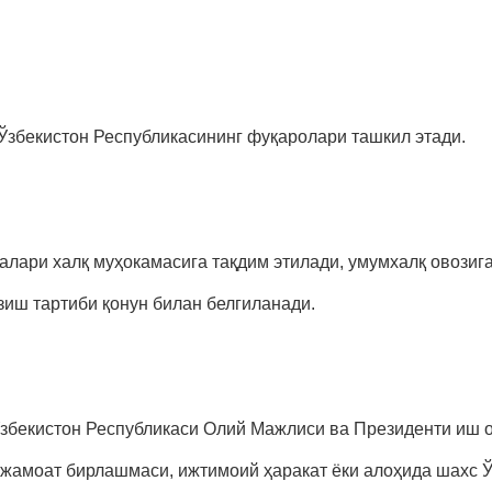
 Ўзбекистон Республикасининг фуқаролари ташкил этади.
алари халқ муҳокамасига тақдим этилади, умумхалқ овози
иш тартиби қонун билан белгиланади.
 Ўзбекистон Республикаси Олий Мажлиси ва Президенти иш 
 жамоат бирлашмаси, ижтимоий ҳаракат ёки алоҳида шахс 