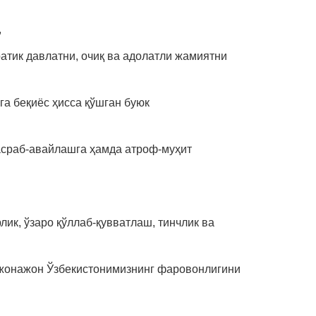
,
ратик давлатни, очиқ ва адолатли жамиятни
га беқиёс ҳисса қўшган буюк
асраб-авайлашга ҳамда атроф-муҳит
ик, ўзаро қўллаб-қувватлаш, тинчлик ва
 жонажон Ўзбекистонимизнинг фаровонлигини