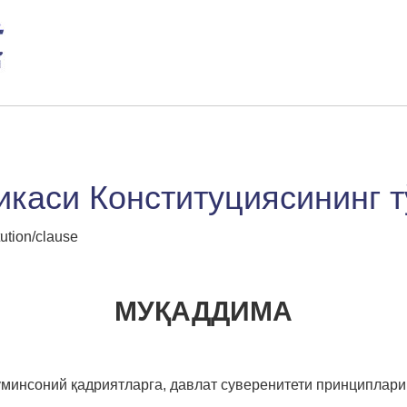
икаси Конституциясининг т
ution/clause
МУҚАДДИМА
муминсоний қадриятларга, давлат суверенитети принциплар