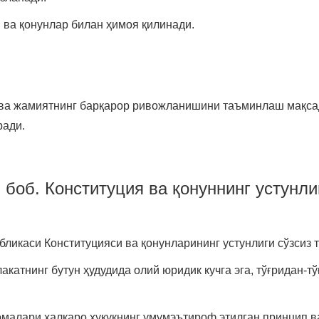
 ва қонунлар билан ҳимоя қилинади.
ва жамиятнинг барқарор ривожланишини таъминлаш мақсад
ради.
II боб. Конституция ва қонуннинг устунли
ликаси Конституцияси ва қонунларининг устунлиги сўзсиз 
катнинг бутун ҳудудида олий юридик кучга эга, тўғридан-тў
малари халқаро ҳуқуқнинг умумэътироф этилган принцип в