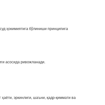
 суд ҳокимиятига бўлиниши принципига
иги асосида ривожланади.
 ҳаёти, эркинлиги, шаъни, қадр-қиммати ва