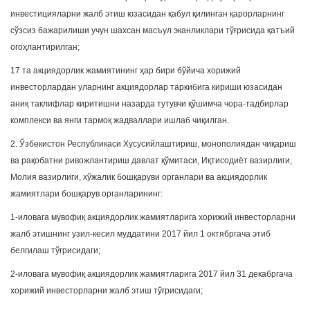
инвестицияларни жалб этиш юзасидан қабул қилинган қарорларнинг
сўзсиз бажарилиши учун шахсан масъул эканликлари тўғрисида қатъий
огоҳлантирилган;
17 та акциядорлик жамиятининг ҳар бири бўйича хорижий
инвесторлардан уларнинг акциядорлар таркибига кириши юзасидан
аниқ таклифлар киритишни назарда тутувчи қўшимча чора-тадбирлар
комплекси ва янги тармоқ жадваллари ишлаб чиқилган.
2. Ўзбекистон Республикаси Хусусийлаштириш, монополиядан чиқариш
ва рақобатни ривожлантириш давлат қўмитаси, Иқтисодиёт вазирлиги,
Молия вазирлиги, хўжалик бошқаруви органлари ва акциядорлик
жамиятлари бошқарув органларининг:
1-иловага мувофиқ акциядорлик жамиятларига хорижий инвесторларни
жалб этишнинг узил-кесил муддатини 2017 йил 1 октябргача этиб
белгилаш тўғрисидаги;
2-иловага мувофиқ акциядорлик жамиятларига 2017 йил 31 декабргача
хорижий инвесторларни жалб этиш тўғрисидаги;