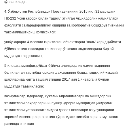
қўлланилади.
4. Ўзбекистон Республикаси Президентининг 2015 йил 31 мартдаги
ПҚ-2327-сон қарори билан ташкил этилган Акциядорлик жамиятлари
фаолияти самарадорлигини ошириш ва корпоратив бошқарув тизимини
такомиллаштириш комиссияси:
ушбу қарорга 4-иловага киритилган объектларни "ноль" харид қиймати
бўйича сотиш юзасидан танловлар ўтказиш жадвалларини бир ой
муддатда тасдиқласин;
5-иловага мувофиқ рўйхат бўйича акциядорлик жамиятларининг
белгиланган тартибда юридик шахсларнинг бошқа ташкилий-ҳуқуқий
шаклларида қайта ташкил этишни 2017 йил 1 январгача бўлган
муддатда таъминласин;
вазирликлар, идоралар, хўжалик бирлашмалари ва акциядорлик
жамиятлари раҳбарларининг ушбу қарорга мувофиқ акциядорлик
жамиятлари устав капиталидаги давлат активлари ва улушларини
хорижий инвесторларга сотиш тўғрисидаги ҳисоботларини мунтазам
равишда эшитсин.