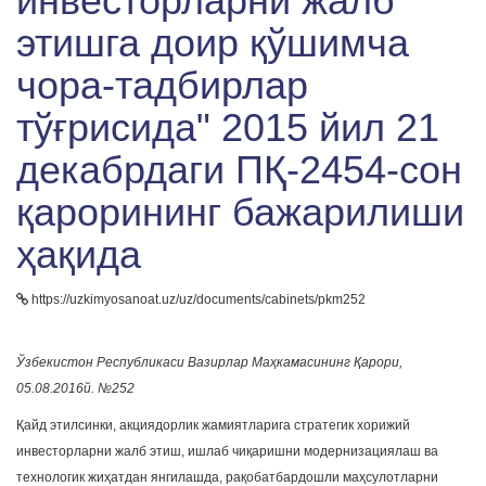
инвесторларни жалб
этишга доир қўшимча
чора-тадбирлар
тўғрисида" 2015 йил 21
декабрдаги ПҚ-2454-сон
қарорининг бажарилиши
ҳақида
https://uzkimyosanoat.uz/uz/documents/cabinets/pkm252
Ўзбекистон Республикаси Вазирлар Маҳкамасининг Қарори,
05.08.2016й. №252
Қайд этилсинки, акциядорлик жамиятларига стратегик хорижий
инвесторларни жалб этиш, ишлаб чиқаришни модернизациялаш ва
технологик жиҳатдан янгилашда, рақобатбардошли маҳсулотларни