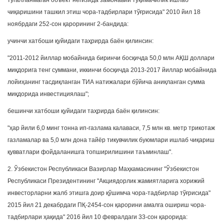
тугалланмаган объект негизида замонавий тўқимачилик ишлаб
чиқаришини ташкил этиш чора-тадбирлари тўғрисида" 2010 йил 18
ноябрдаги 252-сон қарорининг 2-бандида:
учинчи хатбоши қуйидаги таҳрирда баён қилинсин:
"2011-2012 йиллар мобайнида биринчи босқичда 50,0 млн АҚШ доллари
миқдорига тенг суммани, иккинчи босқичда 2013-2017 йиллар мобайнида
лойиҳанинг тасдиқланган ТИА натижалари бўйича аниқланган сумма
миқдорида инвестициялаш";
бешинчи хатбоши қуйидаги таҳрирда баён қилинсин:
"ҳар йили 6,0 минг тонна ип-газлама калаваси, 7,5 млн кв. метр трикотаж
газламалар ва 5,0 млн дона тайёр тикувчилик буюмлари ишлаб чиқариш
қувватлари фойдаланишга топширилишини таъминлаш".
2. Ўзбекистон Республикаси Вазирлар Маҳкамасининг "Ўзбекистон
Республикаси Президентининг "Акциядорлик жамиятларига хорижий
инвесторларни жалб этишга доир қўшимча чора-тадбирлар тўғрисида"
2015 йил 21 декабрдаги ПҚ-2454-сон қарорини амалга ошириш чора-
тадбирлари ҳақида" 2016 йил 10 февралдаги 33-сон қарорида: