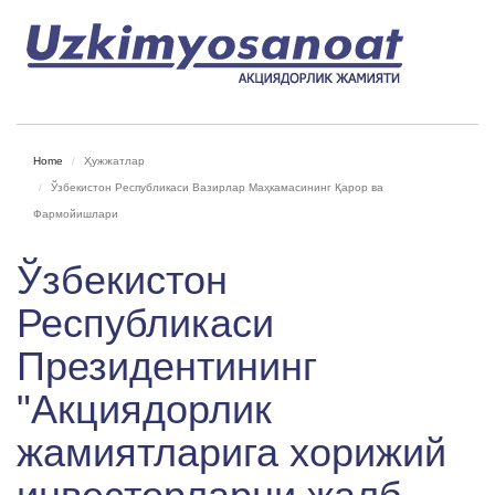
Home
Ҳужжатлар
Ўзбекистон Республикаси Вазирлар Маҳкамасининг Қарор ва
Фармойишлари
Ўзбекистон
Республикаси
Президентининг
"Акциядорлик
жамиятларига хорижий