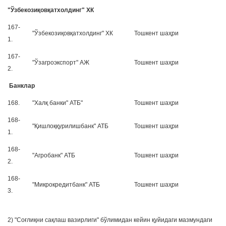
"Ўзбекозиқовқатхолдинг" ХК
167-
"Ўзбекозиқовқатхолдинг" ХК
Тошкент шаҳри
1.
167-
"Ўзагроэкспорт" АЖ
Тошкент шаҳри
2.
Банклар
168.
"Халқ банки" АТБ"
Тошкент шаҳри
168-
"Қишлоққурилишбанк" АТБ
Тошкент шаҳри
1.
168-
"Агробанк" АТБ
Тошкент шаҳри
2.
168-
"Микрокредитбанк" АТБ
Тошкент шаҳри
3.
2) "Соғлиқни сақлаш вазирлиги" бўлимидан кейин қуйидаги мазмундаги