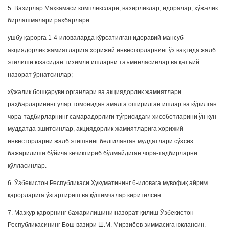
5. Вазирлар Маҳкамаси комплекслари, вазирликлар, идоралар, хўжалик
бирлашмалари раҳбарлари:
ушбу қарорга 1-4-иловаларда кўрсатилган идоравий мансуб
акциядорлик жамиятларига хорижий инвесторларнинг ўз вақтида жалб
этилиши юзасидан тизимли ишларни таъминласинлар ва қатъий
назорат ўрнатсинлар;
хўжалик бошқаруви органлари ва акциядорлик жамиятлари
раҳбарларининг улар томонидан амалга оширилган ишлар ва кўрилган
чора-тадбирларнинг самарадорлиги тўғрисидаги ҳисоботларини ўн кун
муддатда эшитсинлар, акциядорлик жамиятларига хорижий
инвесторларни жалб этишнинг белгиланган муддатлари сўзсиз
бажарилиши бўйича кечиктириб бўлмайдиган чора-тадбирларни
қўлласинлар.
6. Ўзбекистон Республикаси Ҳукуматининг 6-иловага мувофиқ айрим
қарорларига ўзгартириш ва қўшимчалар киритилсин.
7. Мазкур қарорнинг бажарилишини назорат қилиш Ўзбекистон
Республикасининг Бош вазири Ш.М. Мирзиёев зиммасига юклансин.