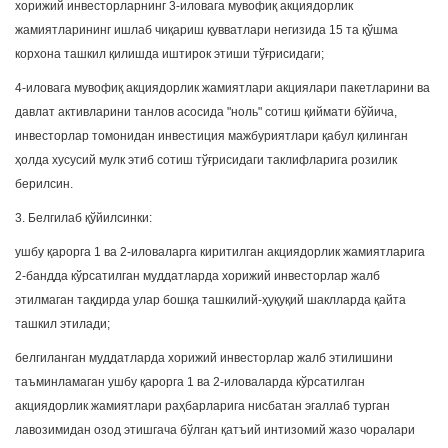
хорижий инвесторларнинг 3-иловага мувофиқ акциядорлик
жамиятларининг ишлаб чиқариш қувватлари негизида 15 та қўшма
корхона ташкил қилишда иштирок этиши тўғрисидаги;
4-иловага мувофиқ акциядорлик жамиятлари акциялари пакетларини ва
давлат активларини танлов асосида "ноль" сотиш қиймати бўйича,
инвесторлар томонидан инвестиция мажбуриятлари қабул қилинган
ҳолда хусусий мулк этиб сотиш тўғрисидаги таклифларига розилик
берилсин.
3. Белгилаб қўйилсинки:
ушбу қарорга 1 ва 2-иловаларга киритилган акциядорлик жамиятларига
2-бандда кўрсатилган муддатларда хорижий инвесторлар жалб
этилмаган тақдирда улар бошқа ташкилий-ҳуқуқий шаклларда қайта
ташкил этилади;
белгиланган муддатларда хорижий инвесторлар жалб этилишини
таъминламаган ушбу қарорга 1 ва 2-иловаларда кўрсатилган
акциядорлик жамиятлари раҳбарларига нисбатан эгаллаб турган
лавозимидан озод этишгача бўлган қатъий интизомий жазо чоралари