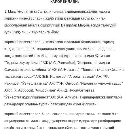
ҚАРОР ҚИЛАДИ:
1. Маълумот учун қабул қилинсинки, акциядорлик жамиятларига
хорижий инвесторларни жалб этиш юзасидан қабул қилинган
қарорларнинг амалга оширилиши Вазирлар Маҳкамасида танқидий
кўриб чиқилиши якунларига кўра:
хорижий инвесторларни жалб этиш юзасидан белгиланган тармоқ
жадвалларининг бажарилишига масъулиятсизлик билан ёндашган
ҳамда замонавий талабларга мувофиқ ишлашга қодир бўлмаган
"Гидромахсусқурилиш" АЖ (А.С. Раджабов), "Ховренко номидаги
Самарқанд вино комбинати" АЖ (М. Нематов), "Тошкент қишлоқ хўжалиги
техникаси заводи" АЖ (Б.Б. Ишметов), "Агрегат заводи" АЖ (Р.Р.
Рахимов), "Ўзнефтгазмаш" АЖ (Ф.Ф. Юнусов), "Наманган улгуржи савдо"
АЖ (Т.К. Аббосов), "Чимбоймой" АЖ (Д. Нуримбетов) ва
"Ўзнефтгазқурилишинвест" АЖ (А.А. Алимов) акциядорлик жамиятлари
раҳбарлари эгаллаб турган лавозимидан озод қилинган;
хорижий инвесторлар билан самарали ишларни таъминламаган 9 та
акциядорлик жамияти ҳамда уларнинг юқори идоралари раҳбарларига
нисбатан интизомий жазо чоралари кўрилган ҳамда улар хорижий