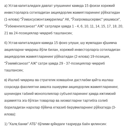
а) Устав капиталидаги давлат улушининг камида 15 фоизи хорижий
инвесторларга сотиладиган акциядорлик жамиятларининг рўйхатидан
(1-илова) "Ўзмахсусмонтажқурилиш" АК, "Ўзагромашсервис" уюшмаси",
"Ўзбекенгилсаноат" АЖ" сатрлари ҳамда 1 - 4, 6, 10, 11, 14, 15, 17, 18, 20,
21 ва 24-позициялар чиқариб ташлансин;
б) Устав капиталидаги камида 15 фоиз улуши, шу жумладан қўшимча
акцияларни чиқариш йўли билан, хорижий инвесторларга сотиладиган
акциядорлик жамиятларининг рўйхатидан (2-илова) 19-позиция,
"Ўзкимёсаноат" АЖ" сатри ҳамда 29 - 37-позициялар чиқариб
ташлансин;
в) Ишлаб чиқариш ва стратегик хомашёни дастлабки қайта ишлаш
соҳасида фаолиятни амалга оширувчи акциядорлик жамиятларининг,
шунингдек табиий монополиялар субъектларининг ҳамда ижтимоий
аҳамиятга эга бўлган товарлар ва хизматларни тартибга солиб
бориладиган нархлар бўйича етказиб берувчиларнинг рўйхатида (3-
илова):
1) "Халқ банки" АТБ" бўлими қуйидаги таҳрирда баён қилинсин: