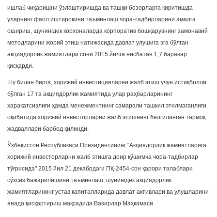
ишлаб чиқаришни ўзлаштиришда ва ташқи бозорларга киритишда
уларнинг фаол иштирокини таъминлаш чора-тадбирларини амалга
ошириш, шунингдек корхоналарда корпоратив бошқарувнинг замонавий
методларини жорий этиш натижасида давлат улушига эга бўлган
акциядорлик жамиятлари сони 2015 йилга нисбатан 1,7 баравар
қисқарди.
Шу билан бирга, хорижий инвестицияларни жалб этиш учун истиқболли
бўлган 17 та акциядорлик жамиятида улар раҳбарларининг
ҳаракатсизлиги ҳамда менежментнинг самарали ташкил этилмаганлиги
оқибатида хорижий инвесторларни жалб этишнинг белгиланган тармоқ
жадваллари барбод қилинди.
Ўзбекистон Республикаси Президентининг "Акциядорлик жамиятларига
хорижий инвесторларни жалб этишга доир қўшимча чора-тадбирлар
тўғрисида" 2015 йил 21 декабрдаги ПҚ-2454-сон қарори талаблари
сўзсиз бажарилишини таъминлаш, шунингдек акциядорлик
жамиятларининг устав капиталларида давлат активлари ва улушларини
янада қисқартириш мақсадида Вазирлар Маҳкамаси