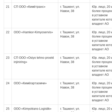
21
СП ООО «Кимётранс»
г. Ташкент, ул.
Юр. лицо, 20 
Навои, 38
более проце
в уставном
капитале кот
владеет АО
22
ООО «Hamkor-Kimyoservis»
г. Ташкент, ул.
Юр. лицо, 20 
Навои, 38
более проце
в уставном
капитале кот
владеет АО
23
СП ООО «Osiyo tehno proekt
г. Ташкент, ул.
Юр. лицо, 20 
injiniring»
Навои, 38
более проце
в уставном
капитале кот
владеет АО
24
ООО «Кимёгартаомчи»
г. Ташкент, ул.
Юр. лицо, 20 
Навои, 38
более проце
в уставном
капитале кот
владеет АО
25
ООО «Kimyotrans-Logistik»
г. Ташкент, ул.
Юр. лицо, 20 