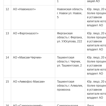
1
акций АО
12
АО «Навоиазот»
Навоиская область
Юр. лицо, 20 
г. Навои ул. Навои,
более проце
5
в уставном
капитале кот
владеет АО
13
АО «Фаргонаазот»
Ферганская
Юр. лицо, 20 
область г. Фергана,
более проце
ул. У.Юсупова, 222
в уставном
капитале кот
владеет АО
14
АО «Максам-Чирчик»
Ташкентская
Юр. лицо, 20 
область г. Чирчик,
более проце
ул. Ташкентская, 2
в уставном
капитале кот
владеет АО
15
АО «Аммофос-Максам»
Ташкентская
Юр. лицо, 20 
область г. Алмалик,
более проце
промзона
в уставном
капитале кот
владеет АО
16
АО «Самаркандкимё»
Самаркандская
Лицо,