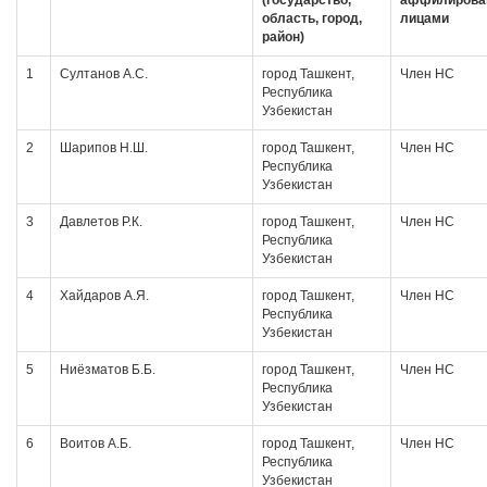
(государство,
аффилирова
область, город,
лицами
район)
1
Султанов А.С.
город Ташкент,
Член НС
Республика
Узбекистан
2
Шарипов Н.Ш.
город Ташкент,
Член НС
Республика
Узбекистан
3
Давлетов Р.К.
город Ташкент,
Член НС
Республика
Узбекистан
4
Хайдаров А.Я.
город Ташкент,
Член НС
Республика
Узбекистан
5
Ниёзматов Б.Б.
город Ташкент,
Член НС
Республика
Узбекистан
6
Воитов А.Б.
город Ташкент,
Член НС
Республика
Узбекистан