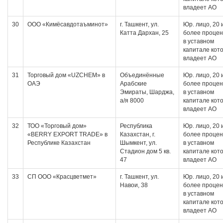
владеет АО
30
ООО «Кимёсавдотаъминот»
г. Ташкент, ул.
Юр. лицо, 20 
Катта Дархан, 25
более проце
в уставном
капитале кот
владеет АО
31
Торговый дом «UZCHEM» в
Объединённые
Юр. лицо, 20 
ОАЭ
Арабские
более проце
Эмираты, Шарджа,
в уставном
а/я 8000
капитале кот
владеет АО
32
ТОО «Торговый дом»
Республика
Юр. лицо, 20 
«BERRY EXPORT TRADE» в
Казахстан, г.
более проце
Республике Казахстан
Шымкент, ул.
в уставном
Стадион дом 5 кв.
капитале кот
47
владеет АО
33
СП ООО «Красцветмет»
г. Ташкент, ул.
Юр. лицо, 20 
Навои, 38
более проце
в уставном
капитале кот
владеет АО