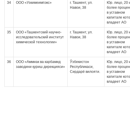
34
ООО «Узкимеимпэкс»
г. Ташкент, ул.
Юр. лицо, 20 
Навои, 38
более проце
в уставном
капитале кот
владеет АО
35
ООО «Ташкентский научно-
г. Ташкент, ул.
Юр. лицо, 20 
исследовательский институт
Навои, 38
более проце
химической технологии»
в уставном
капитале кот
владеет АО
36
OOO «Аммиак ва карбамид
Ўзбекистон
Юр. лицо, 20 
заводини қуриш дирекцияси»
Республикаси,
более проце
Сирдарё вилояти.
в уставном
капитале кот
владеет АО