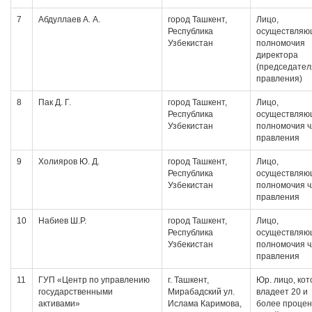
7
Абдуллаев А. А.
город Ташкент,
Лицо,
Республика
осуществляю
Узбекистан
полномочия
директора
(председател
правления)
8
Пак Д. Г.
город Ташкент,
Лицо,
Республика
осуществляю
Узбекистан
полномочия 
правления
9
Холияров Ю. Д.
город Ташкент,
Лицо,
Республика
осуществляю
Узбекистан
полномочия 
правления
10
Набиев Ш.Р.
город Ташкент,
Лицо,
Республика
осуществляю
Узбекистан
полномочия 
правления
11
ГУП «Центр по управлению
г. Ташкент,
Юр. лицо, ко
государственными
Мирабадский ул.
владеет 20 и
активами»
Ислама Каримова,
более проце