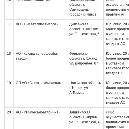
область г.
осуществляю
Самарканд,
полномочия 
городок химиков
правления
17
АО «Жиззах пластмасса»
Джизакская
Юр. лицо, 20 
область г. Джизак,
более проце
ул. Ташкентская, 5
в уставном
капитале кот
владеет АО
18
АО «Коканд суперфосфат
Ферганская
Юр. лицо, 20 
заводи»
область г. Коканд,
более проце
ул. Давронбек, 87
в уставном
капитале кот
владеет АО
19
СП АО «Электрохимзавод»
Навоиская область
Юр. лицо, 20 
г. Навои, ул.
более проце
А.Темура, 1
в уставном
капитале кот
владеет АО
20
АО «Узкимёсаноатлойиха»
Ташкентская
Лицо,
область г. Чирчик,
осуществляю
ул. Ташкентская, 4
полномочия 
правления