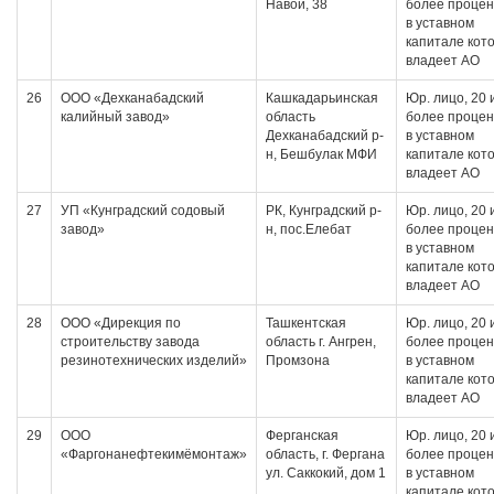
Навои, 38
более проце
в уставном
капитале кот
владеет АО
26
ООО «Дехканабадский
Кашкадарьинская
Юр. лицо, 20 
калийный завод»
область
более проце
Дехканабадский р-
в уставном
н, Бешбулак МФИ
капитале кот
владеет АО
27
УП «Кунградский содовый
РК, Кунградский р-
Юр. лицо, 20 
завод»
н, пос.Елебат
более проце
в уставном
капитале кот
владеет АО
28
ООО «Дирекция по
Ташкентская
Юр. лицо, 20 
строительству завода
область г. Ангрен,
более проце
резинотехнических изделий»
Промзона
в уставном
капитале кот
владеет АО
29
ООО
Ферганская
Юр. лицо, 20 
«Фаргонанефтекимёмонтаж»
область, г. Фергана
более проце
ул. Саккокий, дом 1
в уставном
капитале кот