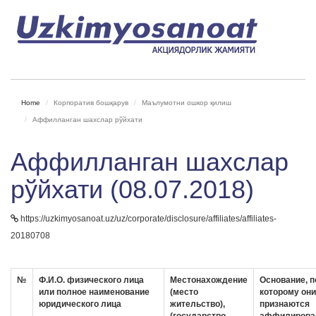
Home
Корпоратив бошқарув
Маълумотни ошкор қилиш
Аффилланган шахслар рўйхати
Аффилланган шахслар
рўйхати (08.07.2018)
https://uzkimyosanoat.uz/uz/corporate/disclosure/affiliates/affiliates-
20180708
№
Ф.И.О. физического лица
Местонахождение
Основание, п
или полное наименование
(место
которому они
юридического лица
жительство),
признаются