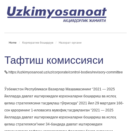
Home
Корпоратив бошқарув
Назорат органи
Тафтиш комиссияси
https://uzkimyosanoat.uz/uz/corporate/control-bodies/revisory-committee
Ўзбекистон Республикаси Вазирлар Маҳкамасининг “2021 — 2025
йилларда давлат иштирокидаги корхоналарни бошқариш ва ислоҳ
қилиш стратегиясини тасдиқлаш тўғрисида” 2021 йил 29 мартдаги 166-
сон қарорининг 1-иловасига мувофиқ тасдиқланган “2021 — 2025
йилларда давлат иштирокидаги корхоналарни бошқариш ва ислоҳ
қилиш стратегияси”нинг 34-бандида давлат иштирокидаги