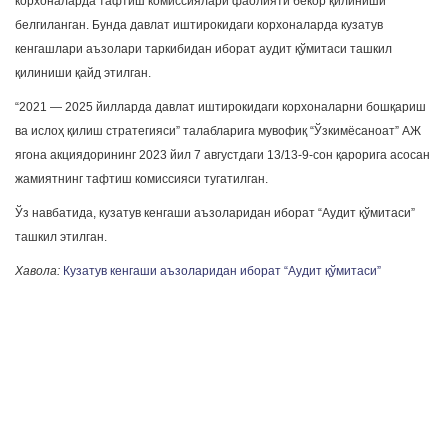
корхоналарда тафтиш комиссиялари фаолияти бекор қилиниши
белгиланган. Бунда давлат иштирокидаги корхоналарда кузатув
кенгашлари аъзолари таркибидан иборат аудит қўмитаси ташкил
қилиниши қайд этилган.
“2021 — 2025 йилларда давлат иштирокидаги корхоналарни бошқариш
ва ислоҳ қилиш стратегияси” талабларига мувофиқ “Ўзкимёсаноат” АЖ
ягона акциядорининг 2023 йил 7 августдаги 13/13-9-сон қарорига асосан
жамиятнинг тафтиш комиссияси тугатилган.
Ўз навбатида, кузатув кенгаши аъзоларидан иборат “Аудит қўмитаси”
ташкил этилган.
Хавола:
Кузатув кенгаши аъзоларидан иборат “Аудит қўмитаси”