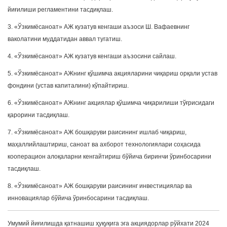
йиғилиши регламентини тасдиқлаш.
3. «Ўзкимёсаноат» АЖ кузатув кенгаши аъзоси Ш. Вафаевнинг
ваколатини муддатидан аввал тугатиш.
4. «Ўзкимёсаноат» АЖ кузатув кенгаши аъзосини сайлаш.
5. «Ўзкимёсаноат» АЖнинг қўшимча акцияларини чиқариш орқали устав
фондини (устав капиталини) кўпайтириш.
6. «Ўзкимёсаноат» АЖнинг акциялар қўшимча чиқарилиши тўғрисидаги
қарорини тасдиқлаш.
7. «Ўзкимёсаноат» АЖ бошқаруви раисининг ишлаб чиқариш,
маҳаллийлаштириш, саноат ва ахборот технологиялари соҳасида
кооперацион алоқаларни кенгайтириш бўйича биринчи ўринбосарини
тасдиқлаш.
8. «Ўзкимёсаноат» АЖ бошқаруви раисининг инвестициялар ва
инновациялар бўйича ўринбосарини тасдиқлаш.
Умумий йиғилишда қатнашиш ҳуқуқига эга акциядорлар рўйхати 2024