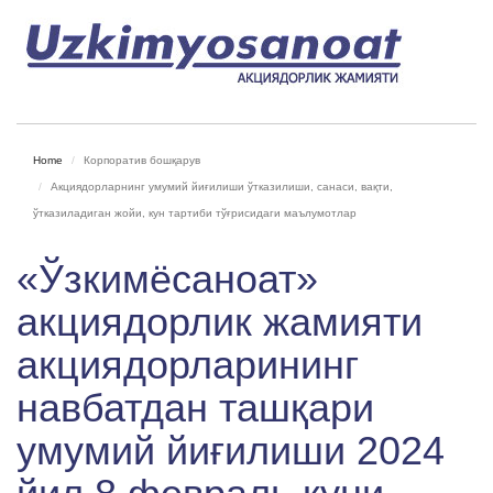
Home
Корпоратив бошқарув
Акциядорларнинг умумий йиғилиши ўтказилиши, санаси, вақти,
ўтказиладиган жойи, кун тартиби тўғрисидаги маълумотлар
«Ўзкимёсаноат»
акциядорлик жамияти
акциядорларининг
навбатдан ташқари
умумий йиғилиши 2024