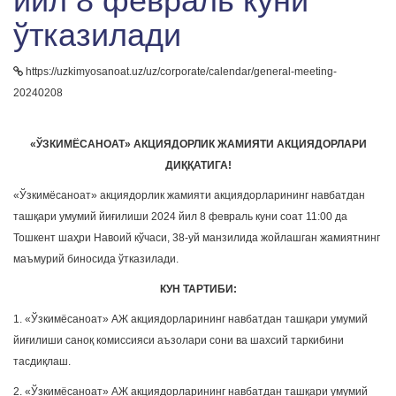
йил 8 февраль куни
ўтказилади
https://uzkimyosanoat.uz/uz/corporate/calendar/general-meeting-
20240208
«ЎЗКИМЁСАНОАТ» АКЦИЯДОРЛИК ЖАМИЯТИ АКЦИЯДОРЛАРИ
ДИҚҚАТИГА!
«Ўзкимёсаноат» акциядорлик жамияти акциядорларининг навбатдан
ташқари умумий йиғилиши 2024 йил 8 февраль куни соат 11:00 да
Тошкент шаҳри Навоий кўчаси, 38-уй манзилида жойлашган жамиятнинг
маъмурий биносида ўтказилади.
КУН ТАРТИБИ:
1. «Ўзкимёсаноат» АЖ акциядорларининг навбатдан ташқари умумий
йиғилиши саноқ комиссияси аъзолари сони ва шахсий таркибини
тасдиқлаш.
2. «Ўзкимёсаноат» АЖ акциядорларининг навбатдан ташқари умумий