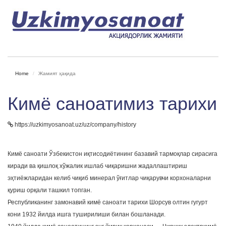
Home
Жамият ҳақида
Кимё саноатимиз тарихи
https://uzkimyosanoat.uz/uz/company/history
Кимё саноати Ўзбекистон иқтисодиётининг базавий тармоқлар сирасига
киради ва қишлоқ хўжалик ишлаб чиқаришни жадаллаштириш
эҳтиёжларидан келиб чиқиб минерал ўғитлар чиқарувчи корхоналарни
қуриш орқали ташкил топган.
Республиканинг замонавий кимё саноати тарихи Шорсув олтин гугурт
кони 1932 йилда ишга туширилиши билан бошланади.