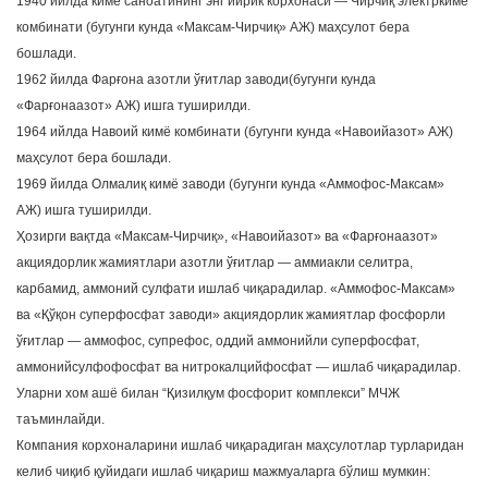
1940 йилда кимё саноатининг энг йирик корхонаси — Чирчиқ электркимё
комбинати (бугунги кунда «Максам-Чирчиқ» АЖ) маҳсулот бера
бошлади.
1962 йилда Фарғона азотли ўғитлар заводи(бугунги кунда
«Фарғонаазот» АЖ) ишга туширилди.
1964 ийлда Навоий кимё комбинати (бугунги кунда «Навоийазот» АЖ)
маҳсулот бера бошлади.
1969 йилда Олмалиқ кимё заводи (бугунги кунда «Аммофос-Максам»
АЖ) ишга туширилди.
Ҳозирги вақтда «Максам-Чирчиқ», «Навоийазот» ва «Фарғонаазот»
акциядорлик жамиятлари азотли ўғитлар — аммиакли селитра,
карбамид, аммоний сулфати ишлаб чиқарадилар. «Аммофос-Максам»
ва «Қўқон суперфосфат заводи» акциядорлик жамиятлар фосфорли
ўғитлар — аммофос, супрефос, оддий аммонийли суперфосфат,
аммонийсулфофосфат ва нитрокалцийфосфат — ишлаб чиқарадилар.
Уларни хом ашё билан “Қизилқум фосфорит комплекси” МЧЖ
таъминлайди.
Компания корхоналарини ишлаб чиқарадиган маҳсулотлар турларидан
келиб чиқиб қуйидаги ишлаб чиқариш мажмуаларга бўлиш мумкин: