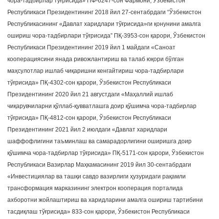
чора-тадбирлар тўғрисида» ПФ-6247-сон Фармони, Ўзбекистон
Республикаси Президентининг 2018 йил 27-сентабрдаги “Ўзбекистон
Республикасининг «Давлат харидлари тўғрисида»ги қонунини амалга
ошириш чора-тадбирлари тўғрисида” ПҚ-3953-сон қарори, Ўзбекистон
Республикаси Президентининг 2019 йил 1 майдаги «Саноат
кооперациясини янада ривожлантириш ва талаб юқори бўлган
маҳсулотлар ишлаб чиқаришни кенгайтириш чора-тадбирлари
тўғрисида» ПҚ-4302-сон қарори, Ўзбекистон Республикаси
Президентининг 2020 йил 21 августдаги «Маҳаллий ишлаб
чиқарувчиларни қўллаб-қувватлашга доир қўшимча чора-тадбирлар
тўғрисида» ПҚ-4812-сон қарори, Ўзбекистон Республикаси
Президентининг 2021 йил 2 июлдаги «Давлат харидлари
шаффофлигини таъминлаш ва самарадорлигини оширишга доир
қўшимча чора-тадбирлар тўғрисида» ПҚ-5171-сон қарори, Ўзбекистон
Республикаси Вазирлар Маҳкамасининг 2019 йил 30-сентабрдаги
«Инвестициялар ва ташқи савдо вазирлиги ҳузуридаги рақамли
трансформация марказининг электрон кооперация порталида
ахборотни жойлаштириш ва харидларини амалга ошириш тартибини
тасдиқлаш тўғрисида» 833-сон қарори, Ўзбекистон Республикаси