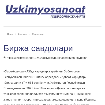
Home
Фаолият
Харидлар
Биржа савдолари
https://uzkimyosanoat.uz/uz/activities/purchase/birzha-savdolari
«Ўзкимёсаноат» АЖда харидлар жараёнини Ўзбекистон
Республикасининг 2021 йил 22 апрелдаги «Давлат харидлари
тўғрисида»ги ЎРҚ-684-сон Қонуни, Ўзбекистон Республикаси
Президентининг 2021 йил 16 июндаги «Давлат органлари ва
ташкилотларининг фаолияти очиқлигини таъминлаш, шунингдек,
жамоатчилик назоратини самарали амалга оширишга доир қўшимча