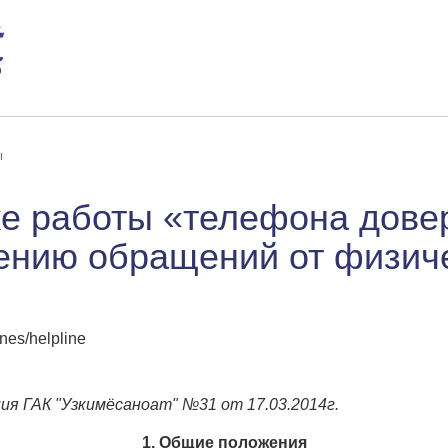
ы
е работы «телефона довер
ению обращений от физич
nes/helpline
я ГАК "Узкимёсаноат" №31 от 17.03.2014г.
1. Общие положения