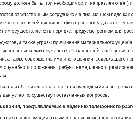
орому должен быть, при необходимости, направлен ответ) 
яется ответственным сотрудником в письменном виде как 
учено по «горячей линии»» с фиксированием даты поступле
с ним осуществляется в порядке, предусмотренном для ра
поджогов, а также угрозы причинения материального ущерба
с исполнением ими служебных обязанностей; сообщения о ф
ии, а также совершение ими иного деяния, содержащего п
м служебного положения требуют немедленного реагирован
ам.
 факты и обстоятельства являются очевидными и не требуют
 дан устно по существу поставленных вопросов.
ебования, предъявляемые к ведению телефонного раз
инаться с информации о наименовании компании, фамилии и