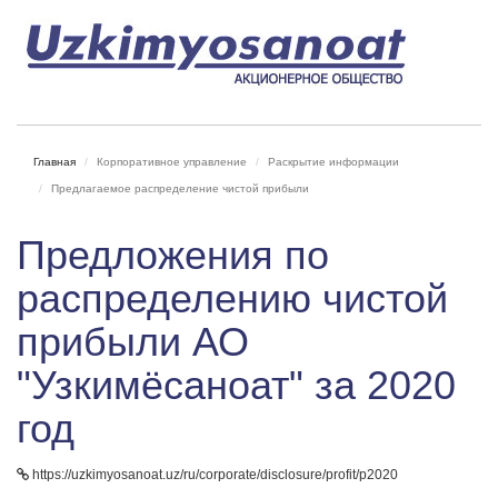
Главная
Корпоративное управление
Раскрытие информации
Предлагаемое распределение чистой прибыли
Предложения по
распределению чистой
прибыли АО
"Узкимёсаноат" за 2020
год
https://uzkimyosanoat.uz/ru/corporate/disclosure/profit/p2020