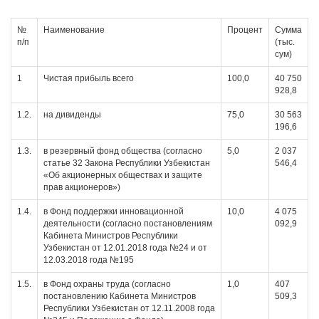
№
Наименование
Процент
Сумма
п/п
(тыс.
сум)
1
Чистая прибыль всего
100,0
40 750
928,8
1.2.
на дивиденды
75,0
30 563
196,6
1.3.
в резервный фонд общества (согласно
5,0
2 037
статье 32 Закона Республики Узбекистан
546,4
«Об акционерных обществах и защите
прав акционеров»)
1.4.
в Фонд поддержки инновационной
10,0
4 075
деятельности (согласно постановлениям
092,9
Кабинета Министров Республики
Узбекистан от 12.01.2018 года №24 и от
12.03.2018 года №195
1.5.
в Фонд охраны труда (согласно
1,0
407
постановлению Кабинета Министров
509,3
Республики Узбекистан от 12.11.2008 года