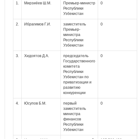
1.
Мирзиёев Ш.М.
Премьер-министр
0
Республики
Узбекистан
2.
Ибрагимов Г.И.
заместитель
0
Премьер-
министра
Республики
Узбекистан
3.
Хидоятов Д.А.
председатель
0
Государственного
комитета
Республики
Узбекистан по
приватизации и
развитию
конкуренции
4.
Юсупов Б.М.
первый
0
заместитель
министра
финансов
Республики
Узбекистан