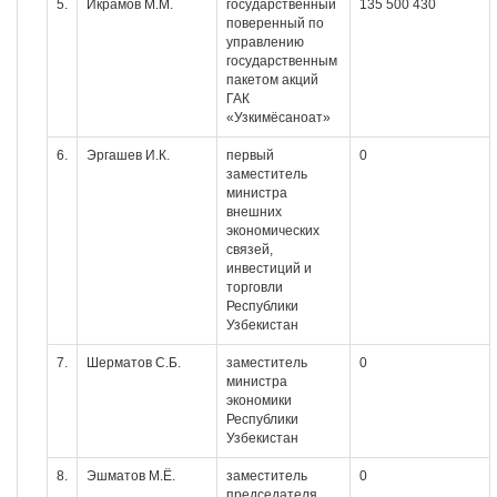
5.
Икрамов М.М.
государственный
135 500 430
поверенный по
управлению
государственным
пакетом акций
ГАК
«Узкимёсаноат»
6.
Эргашев И.К.
первый
0
заместитель
министра
внешних
экономических
связей,
инвестиций и
торговли
Республики
Узбекистан
7.
Шерматов С.Б.
заместитель
0
министра
экономики
Республики
Узбекистан
8.
Эшматов М.Ё.
заместитель
0
председателя