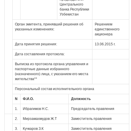
Центрального
банка Республики
Узбекистан
Орган эмитента, принявший решения об
Решением
указанных изменениях:
единственного
акционера
Дата принятия решения:
13.06.2015 г.
Дата составления протокола:
Выписка из протокола органа управления и
паспортные данные избранного
(назначенного) лица, с указанием его места
жительства**
Персональный состав исполнительного органа
N
Ф.И.О.
Должность
1.
Ибрагимов Н.С.
Председатель правления
2.
Мирзамахмудов Ж.Т
Заместитель правления
3.
Кучкаров З.К
Заместитель правления