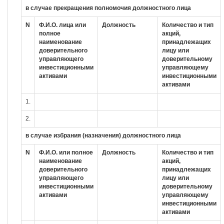
в случае прекращения полномочия должностного лица
N
Ф.И.О. лица или
Должность
Количество и тип
полное
акций,
наименование
принадлежащих
доверительного
лицу или
управляющего
доверительному
инвестиционными
управляющему
активами
инвестиционными
активами
1.
2.
в случае избрания (назначения) должностного лица
N
Ф.И.О. или полное
Должность
Количество и тип
наименование
акций,
доверительного
принадлежащих
управляющего
лицу или
инвестиционными
доверительному
активами
управляющему
инвестиционными
активами