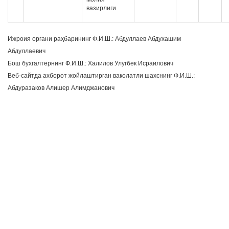
вазирлиги
Ижроия органи раҳбарининг Ф.И.Ш.: Абдуллаев Абдухашим
Абдуллаевич
Бош бухгалтернинг Ф.И.Ш.: Халилов Улугбек Исраилович
Веб-сайтда ахборот жойлаштирган ваколатли шахснинг Ф.И.Ш.:
Абдуразаков Алишер Алимджанович