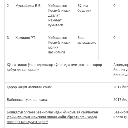
2
Мустафина В.В.
Ўзбекистон
Бўлим
-
0
-
Республикаси
бошлиғи
Давлат
Рақобат
кўмитаси
3
Хамидов Р.Т.
Ўзбекистон
Бош
-
0
-
Республикаси
мутахассис
молия
вазирлиги
Кўрсатилган ўзгартиришлар тўғрисида эмитентнинг қарор
Акциядо
қабул қилган органи:
йиллик 
йиғилиш
Қарор қабул қилинган сана:
2017 йил
Баённома тузилган сана:
2017 йил
Бошқарув органи баённомасидан кўчирма ва сайланган
Баённом
(тайинланган) шахснинг яшаш жойи кўрсатилган ҳолда
илова қ
паспорт маълумотлари**