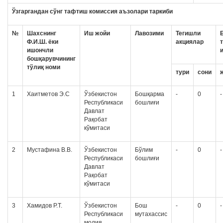
Ўзгаргандан сўнг тафтиш комиссия аъзолари таркиби
№
Шахснинг
Иш жойи
Лавозими
Тегишли
Ф.И.Ш. ёки
акциялар
ишончли
бошқарувчининг
тўлиқ номи
тури
сони
1
Хаитметов Э.С
Ўзбекистон
Бошқарма
-
0
-
Республикаси
бошлиғи
Давлат
Рақобат
кўмитаси
2
Мустафина В.В.
Ўзбекистон
Бўлим
-
0
-
Республикаси
бошлиғи
Давлат
Рақобат
кўмитаси
3
Хамидов Р.Т.
Ўзбекистон
Бош
-
0
-
Республикаси
мутахассис
молия