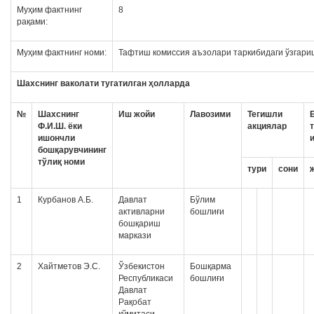
Муҳим фактнинг
8
рақами:
Муҳим фактнинг номи:
Тафтиш комиссия аъзолари таркибидаги ўзгар
Шахснинг ваколати тугатилган ҳолларда
№
Шахснинг
Иш жойи
Лавозими
Тегишли
Ф.И.Ш. ёки
акциялар
ишончли
бошқарувчининг
тўлиқ номи
тури
сони
1
Курбанов А.Б.
Давлат
Бўлим
активларни
бошлиғи
бошқариш
маркази
2
Хайтметов Э.С.
Ўзбекистон
Бошқарма
Республикаси
бошлиғи
Давлат
Рақобат