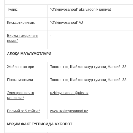
Тўлиқ:
"O'zkimyosanoat" aksiyadorlik jamiyati
Қисқартирилган:
"O'zkimyosanoat" AJ
Биржа тикерининг
-
номи:*
АЛОҚА МАЪЛУМОТЛАРИ
Жойлашган ери:
Тошкент ш, Шайхонтахур тумани, Навоий, 38
Почта манзили:
Тошкент ш, Шайхонтахур тумани, Навоий, 38
Электрон почта
uzkimyosanoat@uks.uz
манзили:*
Расмий веб-сайти:*
www.uzkimyosanoat.uz
МУҲИМ ФАКТ ТЎҒРИСИДА АХБОРОТ