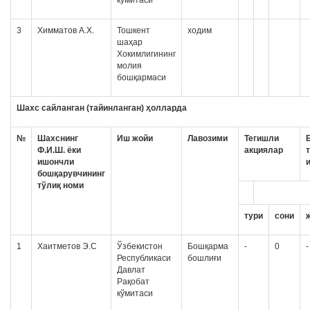
кўмитаси
3
Химматов А.Х.
Тошкент
ходим
шаҳар
Хокимлигининг
молия
бошқармаси
Шахс сайланган (тайинланган) ҳолларда
№
Шахснинг
Иш жойи
Лавозими
Тегишли
Ф.И.Ш. ёки
акциялар
ишончли
бошқарувчининг
тўлиқ номи
тури
сони
1
Хаитметов Э.С
Ўзбекистон
Бошқарма
-
0
-
Республикаси
бошлиғи
Давлат
Рақобат
кўмитаси