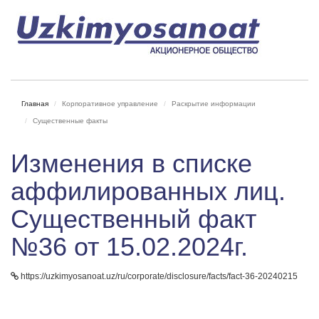
Главная
Корпоративное управление
Раскрытие информации
Существенные факты
Изменения в списке
аффилированных лиц.
Существенный факт
№36 от 15.02.2024г.
https://uzkimyosanoat.uz/ru/corporate/disclosure/facts/fact-36-20240215