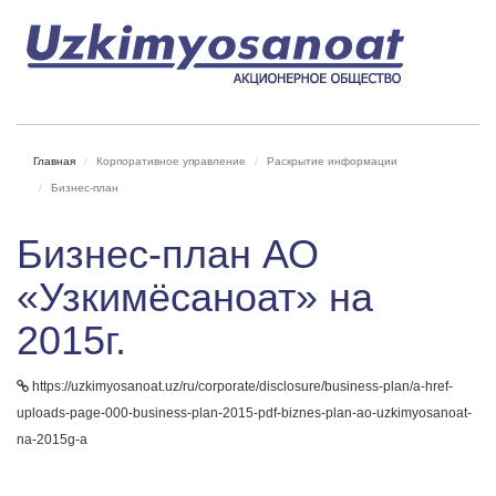
Главная
Корпоративное управление
Раскрытие информации
Бизнес-план
Бизнес-план АО
«Узкимёсаноат» на
2015г.
https://uzkimyosanoat.uz/ru/corporate/disclosure/business-plan/a-href-
uploads-page-000-business-plan-2015-pdf-biznes-plan-ao-uzkimyosanoat-
na-2015g-a