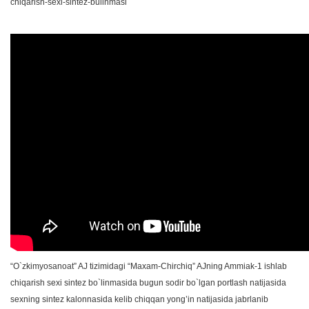
chiqarish-sexi-sintez-bulinmasi
“O`zkimyosanoat” AJ tizimidagi “Maxam-Chirchiq” AJning Ammiak-1 ishlab
chiqarish sexi sintez bo`linmasida bugun sodir bo`lgan portlash natijasida
sexning sintez kalonnasida kelib chiqqan yong’in natijasida jabrlanib