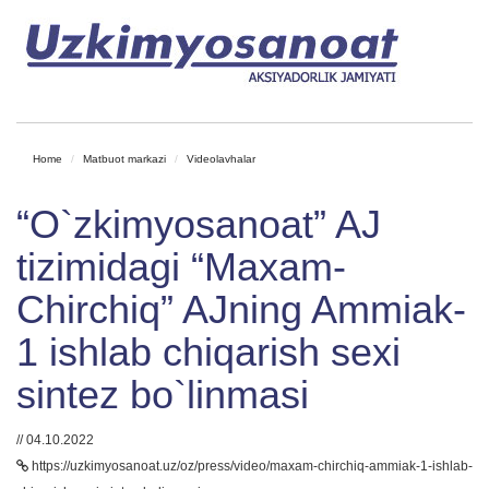
Home
Matbuot markazi
Videolavhalar
“O`zkimyosanoat” AJ
tizimidagi “Maxam-
Chirchiq” AJning Ammiak-
1 ishlab chiqarish sexi
sintez bo`linmasi
// 04.10.2022
https://uzkimyosanoat.uz/oz/press/video/maxam-chirchiq-ammiak-1-ishlab-