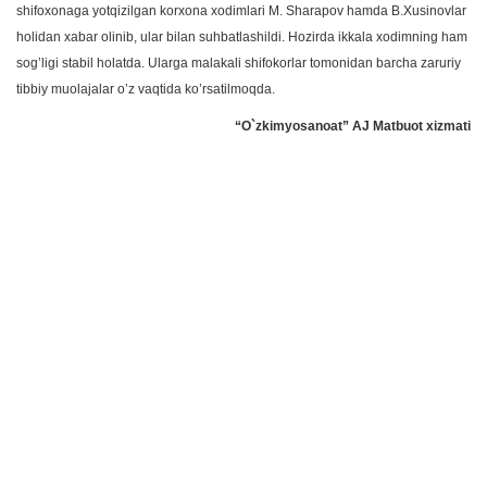
shifoxonaga yotqizilgan korxona xodimlari M. Sharapov hamda B.Xusinovlar
holidan xabar olinib, ular bilan suhbatlashildi. Hozirda ikkala xodimning ham
sog’ligi stabil holatda. Ularga malakali shifokorlar tomonidan barcha zaruriy
tibbiy muolajalar o’z vaqtida ko’rsatilmoqda.
“O`zkimyosanoat” AJ Matbuot xizmati