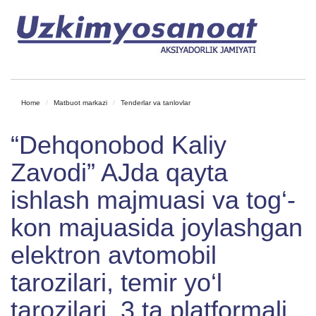
Home
Matbuot markazi
Tenderlar va tanlovlar
“Dehqonobod Kaliy
Zavodi” AJda qayta
ishlash majmuasi va tog‘-
kon majuasida joylashgan
elektron avtomobil
tarozilari, temir yo‘l
tarozilari, 3 ta platformali