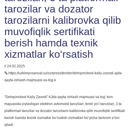
tarozilar va dozator
tarozilarni kalibrovka qilib
muvofiqlik sertifikati
berish hamda texnik
xizmatlar ko‘rsatish
// 24.02.2025
https://uzkimyosanoat.uz/oz/press/tender/dehqonobod-kaliy-zavodi-ajda-
qayta-ishlash-majmuasi-va-tog-k
“Dehqonobod Kaliy Zavodi” AJda qayta ishlash majmuasi va tog‘-kon
majuasida joylashgan elektron avtomobil tarozilari, temir yo‘l tarozilari, 3 ta
platformali tarozilar va dozator tarozilarni kalibrovka qilib muvofiqlik sertifikati
berish hamda texnik xizmatlar ko‘rsatish xizmatlari bo‘yicha tanlovni e’lon
qiladi.