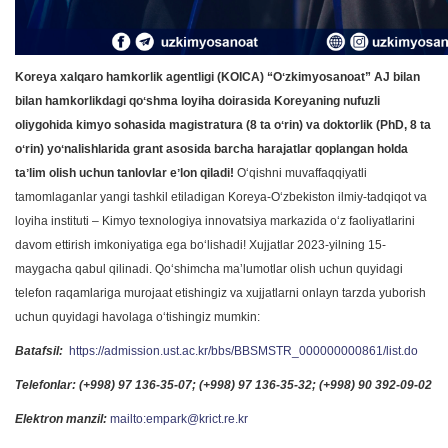
Koreya xalqaro hamkorlik agentligi (KOICA) “Oʻzkimyosanoat” AJ bilan
bilan hamkorlikdagi qoʻshma loyiha doirasida Koreyaning nufuzli
oliygohida kimyo sohasida magistratura (8 ta oʻrin) va doktorlik (PhD, 8 ta
oʻrin) yoʻnalishlarida grant asosida barcha harajatlar qoplangan holda
taʼlim olish uchun tanlovlar eʼlon qiladi!
Oʻqishni muvaffaqqiyatli
tamomlaganlar yangi tashkil etiladigan Koreya-Oʻzbekiston ilmiy-tadqiqot va
loyiha instituti – Kimyo texnologiya innovatsiya markazida oʻz faoliyatlarini
davom ettirish imkoniyatiga ega boʻlishadi! Xujjatlar 2023-yilning 15-
maygacha qabul qilinadi. Qoʻshimcha maʼlumotlar olish uchun quyidagi
telefon raqamlariga murojaat etishingiz va xujjatlarni onlayn tarzda yuborish
uchun quyidagi havolaga oʻtishingiz mumkin:
Batafsil:
https://admission.ust.ac.kr/bbs/BBSMSTR_000000000861/list.do
Telefonlar: (+998) 97 136-35-07; (+998) 97 136-35-32; (+998) 90 392-09-02
Elektron manzil:
mailto:empark@krict.re.kr