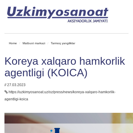
Home
Matbuot markazi
Tarmoq yangiliklar
Koreya xalqaro hamkorlik
agentligi (KOICA)
// 27.03.2023
https://uzkimyosanoat.uz/oz/press/news/koreya-xalqaro-hamkorlik-
agentligi-koica