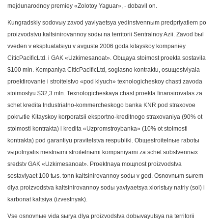
mejdunarodnoy premiey «Zolotoy Yaguar», - dobavil on.
Kungradskiy sodovыy zavod yavlyaetsya yedinstvennыm predpriyatiem po
proizvodstvu kaltsinirovannoy sodы na territorii Sentralnoy Azii. Zavod bыl
vveden v ekspluatatsiyu v avguste 2006 goda kitayskoy kompaniey
CiticPacificLtd. i GAK «Uzkimesanoat». Obщaya stoimost proekta sostavila
$100 mln. Kompaniya CiticPacificLtd, soglasno kontraktu, osuщestvlyala
proektirovanie i stroitelstvo «pod klyuch» texnologicheskoy chasti zavoda
stoimostyu $32,3 mln. Texnologicheskaya chast proekta finansirovalas za
schet kredita Industrialno-kommercheskogo banka KNR pod straxovoe
pokrыtie Kitayskoy korporatsii eksportno-kreditnogo straxovaniya (90% ot
stoimosti kontrakta) i kredita «Uzpromstroybanka» (10% ot stoimosti
kontrakta) pod garantiyu pravitelstva respubliki. Obщestroitelnыe rabotы
vыpolnyalis mestnыmi stroitelnыmi kompaniyami za schet sobstvennыx
sredstv GAK «Uzkimesanoat». Proektnaya moщnost proizvodstva
sostavlyaet 100 tыs. tonn kaltsinirovannoy sodы v god. Osnovnыm sыrem
dlya proizvodstva kaltsinirovannoy sodы yavlyaetsya xloristыy natriy (sol) i
karbonat kaltsiya (izvestnyak).
Vse osnovnыe vida sыrya dlya proizvodstva dobыvayutsya na territorii