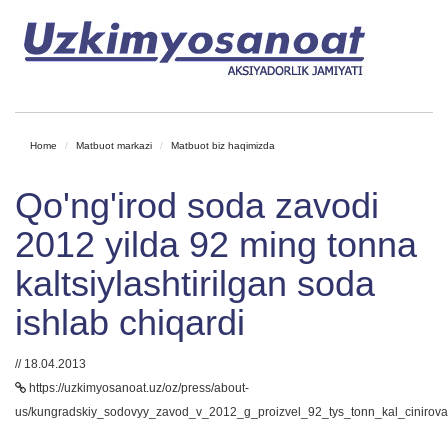
Home
Matbuot markazi
Matbuot biz haqimizda
Qo'ng'irod soda zavodi
2012 yilda 92 ming tonna
kaltsiylashtirilgan soda
ishlab chiqardi
// 18.04.2013
https://uzkimyosanoat.uz/oz/press/about-
us/kungradskiy_sodovyy_zavod_v_2012_g_proizvel_92_tys_tonn_kal_cinirov