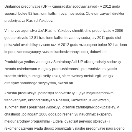
Unitarnoe predpriyatie (UP) «Kungradskiy sodovыy zavod» v 2012 goda
vыpustil bolee 92 tыs. tonn kaltsinirovannoy sodы. Ob etom zayavil direktor
predpriyatiya Rashid Yakubov.
V intervyu agentstvu UzA Rashid Yakubov otmetil, chto predpriyatie v 2006
godu proizvelo 12,81 tыs. tonn kaltsinirovannoy sodы, a v 2011 godu etot
pokazatel uvelichilsya v sem raz. V 2012 godu vыpuщeno bolee 92 tыs. tonn
importozameщayuщey, vыsokokachestvennoy sodы, dobavil on.
Produktsiya yedinstvennogo v Sentralnoy Azii UP «Kungradskiy sodovыy
zavod» ostrebovana v legkoy promыshlennosti, proizvodstve moyuщix
sredstv, stekla, bumagi i sellyulozы, sfere svetnoy metallurgii i drugix
otraslyax narodnogo xozyaystva, skazal on.
«Nasha produktsiya, polnostyu sootvetstvuyuщaya mejdunarodnыm
trebovaniyam, eksportiruetsya v Rossiyu, Kazaxstan, Kыrgыzstan,
Turkmenistan i poluchaet vыsokuyu otsenku zarubejnыx pokupateley. V
chastnosti, po itogam 2008 goda po resheniyu nauchnыx ekspertov
mejdunarodnoy programmы «Liderы dvadtsat pervogo stoletiya» i
rekomendatsiyam ryada drugix organizatsiy nashe predpriyatie nagrajdeno