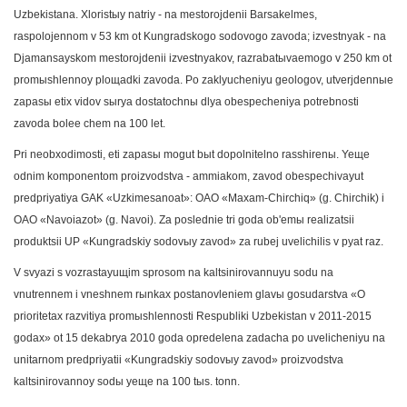
Uzbekistana. Xloristыy natriy - na mestorojdenii Barsakelmes,
raspolojennom v 53 km ot Kungradskogo sodovogo zavoda; izvestnyak - na
Djamansayskom mestorojdenii izvestnyakov, razrabatыvaemogo v 250 km ot
promыshlennoy ploщadki zavoda. Po zaklyucheniyu geologov, utverjdennыe
zapasы etix vidov sыrya dostatochnы dlya obespecheniya potrebnosti
zavoda bolee chem na 100 let.
Pri neobxodimosti, eti zapasы mogut bыt dopolnitelno rasshirenы. Yeщe
odnim komponentom proizvodstva - ammiakom, zavod obespechivayut
predpriyatiya GAK «Uzkimesanoat»: OAO «Maxam-Chirchiq» (g. Chirchik) i
OAO «Navoiazot» (g. Navoi). Za poslednie tri goda ob'emы realizatsii
produktsii UP «Kungradskiy sodovыy zavod» za rubej uvelichilis v pyat raz.
V svyazi s vozrastayuщim sprosom na kaltsinirovannuyu sodu na
vnutrennem i vneshnem rыnkax postanovleniem glavы gosudarstva «O
prioritetax razvitiya promыshlennosti Respubliki Uzbekistan v 2011-2015
godax» ot 15 dekabrya 2010 goda opredelena zadacha po uvelicheniyu na
unitarnom predpriyatii «Kungradskiy sodovыy zavod» proizvodstva
kaltsinirovannoy sodы yeщe na 100 tыs. tonn.