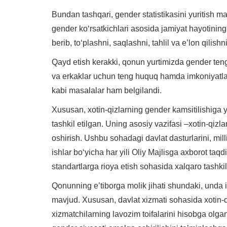
Bundan tashqari, gender statistikasini yuritish ma
gender ko‘rsatkichlari asosida jamiyat hayotining 
berib, to‘plashni, saqlashni, tahlil va e’lon qilish
Qayd etish kerakki, qonun yurtimizda gender teng
va erkaklar uchun teng huquq hamda imkoniyatlar
kabi masalalar ham belgilandi.
Xususan, xotin-qizlarning gender kamsitilishiga 
tashkil etilgan. Uning asosiy vazifasi –xotin-qi
oshirish. Ushbu sohadagi davlat dasturlarini, mill
ishlar bo‘yicha har yili Oliy Majlisga axborot ta
standartlarga rioya etish sohasida xalqaro tashkil
Qonunning e’tiborga molik jihati shundaki, unda i
mavjud. Xususan, davlat xizmati sohasida xotin-q
xizmatchilarning lavozim toifalarini hisobga olga