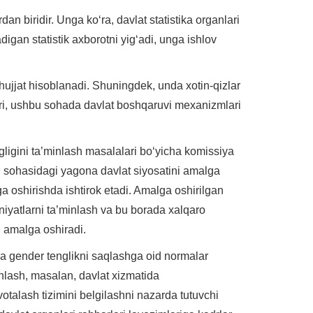
n biridir. Unga ko‘ra, davlat statistika organlari
digan statistik axborotni yig‘adi, unga ishlov
hujjat hisoblanadi. Shuningdek, unda xotin-qizlar
ari, ushbu sohada davlat boshqaruvi mexanizmlari
ligini ta’minlash masalalari bo‘yicha komissiya
sh sohasidagi yagona davlat siyosatini amalga
lga oshirishda ishtirok etadi. Amalga oshirilgan
niyatlarni ta’minlash va bu borada xalqaro
i amalga oshiradi.
hda gender tenglikni saqlashga oid normalar
nlash, masalan, davlat xizmatida
otalash tizimini belgilashni nazarda tutuvchi