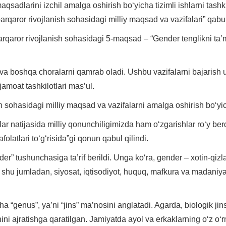
aqsadlarini izchil amalga oshirish bo‘yicha tizimli ishlarni ta
rqaror rivojlanish sohasidagi milliy maqsad va vazifalari” qabul
rqaror rivojlanish sohasidagi 5-maqsad – “Gender tenglikni ta’
y va boshqa choralarni qamrab oladi. Ushbu vazifalarni bajarish u
amoat tashkilotlari mas’ul.
 sohasidagi milliy maqsad va vazifalarni amalga oshirish bo‘yic
r natijasida milliy qonunchiligimizda ham o‘zgarishlar ro‘y berdi
latlari to‘g‘risida”gi qonun qabul qilindi.
der” tushunchasiga ta’rif berildi. Unga ko‘ra, gender – xotin-qiz
, shu jumladan, siyosat, iqtisodiyot, huquq, mafkura va madaniya
 “genus”, ya’ni “jins” ma’nosini anglatadi. Agarda, biologik jin
ni ajratishga qaratilgan. Jamiyatda ayol va erkaklarning o‘z o‘rn