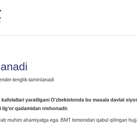
lanadi
ender-tenglik-taminlanadi
kafolatlari yaratilgani O‘zbekistonda bu masala davlat siyosa
 ilg‘or qadamidan nishonadir.
lab muhim ahamiyatga ega. BMT tomonidan qabul qilingan hujjat