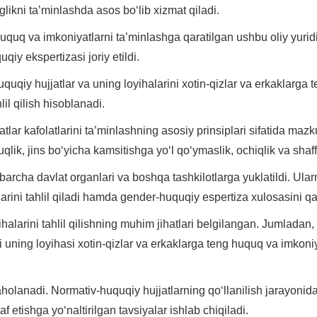
glikni ta’minlashda asos bo‘lib xizmat qiladi.
huquq va imkoniyatlarni ta’minlashga qaratilgan ushbu oliy yur
qiy ekspertizasi joriy etildi.
qiy hujjatlar va uning loyihalarini xotin-qizlar va erkaklarga 
il qilish hisoblanadi.
atlar kafolatlarini ta’minlashning asosiy prinsiplari sifatida m
lik, jins bo‘yicha kamsitishga yo‘l qo‘ymaslik, ochiqlik va shaffo
archa davlat organlari va boshqa tashkilotlarga yuklatildi. Ularni
arini tahlil qiladi hamda gender-huquqiy espertiza xulosasini qa
larini tahlil qilishning muhim jihatlari belgilangan. Jumladan, 
i uning loyihasi xotin-qizlar va erkaklarga teng huquq va imkoniy
baholanadi. Normativ-huquqiy hujjatlarning qo‘llanilish jarayoni
f etishga yo‘naltirilgan tavsiyalar ishlab chiqiladi.