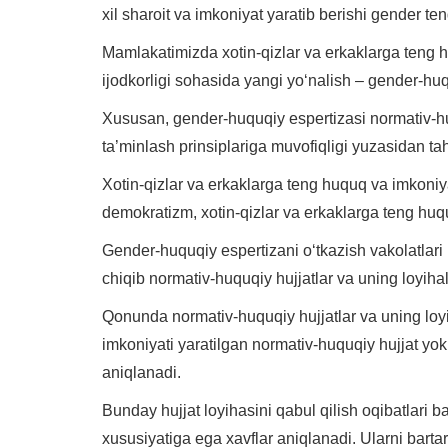
xil sharoit va imkoniyat yaratib berishi gender ten
Mamlakatimizda xotin-qizlar va erkaklarga teng 
ijodkorligi sohasida yangi yo‘nalish – gender-huqu
Xususan, gender-huquqiy espertizasi normativ-huqu
ta’minlash prinsiplariga muvofiqligi yuzasidan tahl
Xotin-qizlar va erkaklarga teng huquq va imkoniy
demokratizm, xotin-qizlar va erkaklarga teng huquq
Gender-huquqiy espertizani o‘tkazish vakolatlari b
chiqib normativ-huquqiy hujjatlar va uning loyihal
Qonunda normativ-huquqiy hujjatlar va uning loyiha
imkoniyati yaratilgan normativ-huquqiy hujjat yok
aniqlanadi.
Bunday hujjat loyihasini qabul qilish oqibatlari 
xususiyatiga ega xavflar aniqlanadi. Ularni bartara