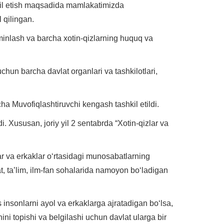
shkil etish maqsadida mamlakatimizda
 qilingan.
minlash va barcha xotin-qizlarning huquq va
chun barcha davlat organlari va tashkilotlari,
ha Muvofiqlashtiruvchi kengash tashkil etildi.
. Xususan, joriy yil 2 sentabrda “Xotin-qizlar va
lar va erkaklar o‘rtasidagi munosabatlarning
t, ta’lim, ilm-fan sohalarida namoyon bo‘ladigan
s insonlarni ayol va erkaklarga ajratadigan bo‘lsa,
ini topishi va belgilashi uchun davlat ularga bir