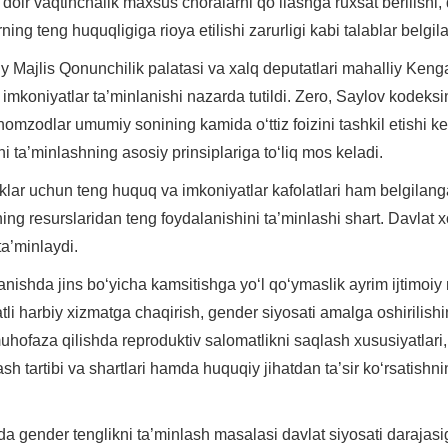
doir vaqtinchalik maxsus choralarni qo‘llashga ruxsat berilishi, 
ning teng huquqligiga rioya etilishi zarurligi kabi talablar belgil
iy Majlis Qonunchilik palatasi va xalq deputatlari mahalliy Keng
imkoniyatlar ta’minlanishi nazarda tutildi. Zero, Saylov kodeks
 nomzodlar umumiy sonining kamida o‘ttiz foizini tashkil etishi k
i ta’minlashning asosiy prinsiplariga to‘liq mos keladi.
klar uchun teng huquq va imkoniyatlar kafolatlari ham belgilanga
ning resurslaridan teng foydalanishini ta’minlashi shart. Davlat xo
a’minlaydi.
nishda jins bo‘yicha kamsitishga yo‘l qo‘ymaslik ayrim ijtimoiy
atli harbiy xizmatga chaqirish, gender siyosati amalga oshirilis
muhofaza qilishda reproduktiv salomatlikni saqlash xususiyatlari,
sh tartibi va shartlari hamda huquqiy jihatdan ta’sir ko‘rsatishni
da gender tenglikni ta’minlash masalasi davlat siyosati darajasi