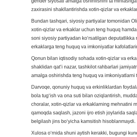
gender siyosati amalga oshirilishini ta’minlashga 
zaxirasini shakllantirishda xotin-qizlar va erkaklar
Bundan tashqari, siyosiy partiyalar tomonidan Ol
xotin-qizlar va erkaklar uchun teng huquq hamda 
soni siyosiy partiyadan ko‘rsatilgan deputatlikka
erkaklarga teng huquq va imkoniyatlar kafolatlarin
Qonun bilan iqtisodiy sohada xotin-qizlar va erka
shaklidan qat’i nazar, tashkilot rahbarlari jamiyat
amalga oshirishda teng huquq va imkoniyatlarni t
Darvoqe, qonuniy huquq va erkinliklardan foydala
bola tug‘ish va ona suti bilan oziqlantirish, mudd
choralar, xotin-qizlar va erkaklarning mehnatini 
qamoqda saqlash, jazoni ijro etish joylarida saqla
belgilash jins bo‘yicha kamsitish hisoblanmaydi.
Xulosa o‘rnida shuni aytish kerakki, bugungi kun