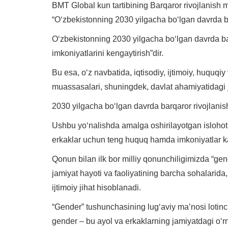
BMT Global kun tartibining Barqaror rivojlanish m
“O‘zbekistonning 2030 yilgacha bo‘lgan davrda ba
O‘zbekistonning 2030 yilgacha bo‘lgan davrda ba
imkoniyatlarini kengaytirish”dir.
Bu esa, o‘z navbatida, iqtisodiy, ijtimoiy, huquqi
muassasalari, shuningdek, davlat ahamiyatidagi j
2030 yilgacha bo‘lgan davrda barqaror rivojlanish
Ushbu yo‘nalishda amalga oshirilayotgan islohotla
erkaklar uchun teng huquq hamda imkoniyatlar kafo
Qonun bilan ilk bor milliy qonunchiligimizda “gen
jamiyat hayoti va faoliyatining barcha sohalarida
ijtimoiy jihat hisoblanadi.
“Gender” tushunchasining lug‘aviy ma’nosi lotincha
gender – bu ayol va erkaklarning jamiyatdagi o‘rni