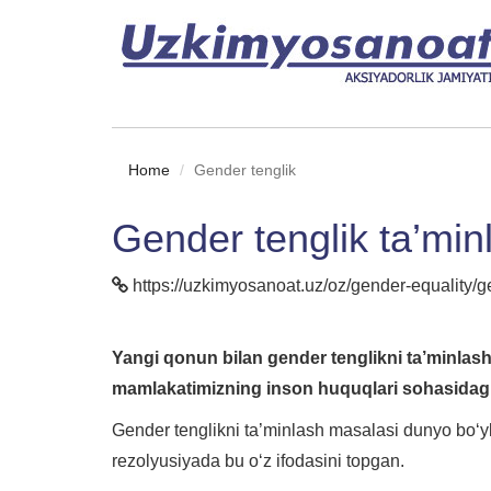
Home
Gender tenglik
Gender tenglik ta’min
https://uzkimyosanoat.uz/oz/gender-equality/g
Yangi qonun bilan gender tenglikni ta’minlash 
mamlakatimizning inson huquqlari sohasidagi
Gender tenglikni ta’minlash masalasi dunyo bo‘y
rezolyusiyada bu o‘z ifodasini topgan.