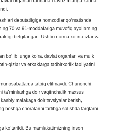
davlat organlari rahbarlari lavozimlariga kadrlar
andi.
ashlari deputatligiga nomzodlar qo‘rsatishda
ining 70 va 91-moddalariga muvofiq ayollarning
erakligi belgilangan. Ushbu norma xotin-qizlar va
n bo‘lib, unga ko‘ra, davlat organlari va mulk
tin-qizlar va erkaklarga tadbirkorlik faoliyatini
 munosabatlarga tatbiq etilmaydi. Chunonchi,
hini ta’minlashga doir vaqtinchalik maxsus
 kasbiy malakaga doir tavsiyalar berish,
ng boshqa choralarini tartibga solishda farqlarni
ga ko‘tarildi. Bu mamlakatimizning inson