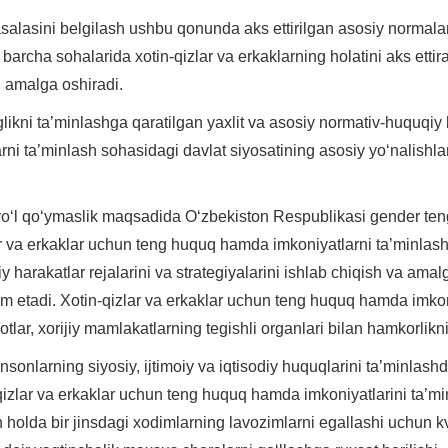
salasini belgilash ushbu qonunda aks ettirilgan asosiy normalarda
barcha sohalarida xotin-qizlar va erkaklarning holatini aks ettira
ni amalga oshiradi.
likni ta’minlashga qaratilgan yaxlit va asosiy normativ-huquqiy 
ni ta’minlash sohasidagi davlat siyosatining asosiy yo‘nalishl
yo‘l qo‘ymaslik maqsadida O‘zbekiston Respublikasi gender teng
zlar va erkaklar uchun teng huquq hamda imkoniyatlarni ta’minla
iy harakatlar rejalarini va strategiyalarini ishlab chiqish va ama
qdim etadi. Xotin-qizlar va erkaklar uchun teng huquq hamda imko
otlar, xorijiy mamlakatlarning tegishli organlari bilan hamkorlikn
nsonlarning siyosiy, ijtimoiy va iqtisodiy huquqlarini ta’minlas
izlar va erkaklar uchun teng huquq hamda imkoniyatlarini ta’mi
n holda bir jinsdagi xodimlarning lavozimlarni egallashi uchun kv