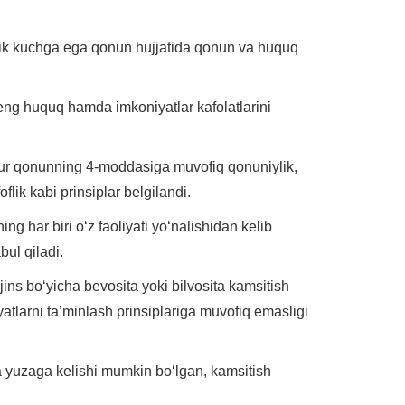
idik kuchga ega qonun hujjatida qonun va huquq
teng huquq hamda imkoniyatlar kafolatlarini
azkur qonunning 4-moddasiga muvofiq qonuniylik,
flik kabi prinsiplar belgilandi.
ng har biri o‘z faoliyati yo‘nalishidan kelib
bul qiladi.
jins bo‘yicha bevosita yoki bilvosita kamsitish
atlarni ta’minlash prinsiplariga muvofiq emasligi
da yuzaga kelishi mumkin bo‘lgan, kamsitish