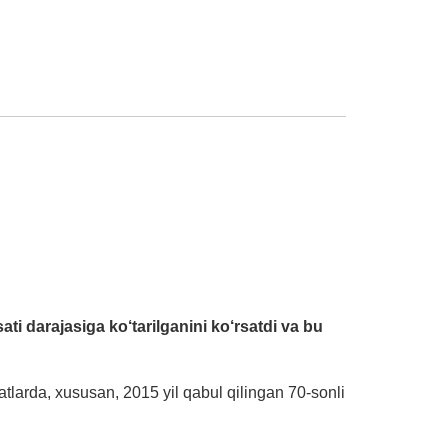
ti darajasiga ko‘tarilganini ko‘rsatdi va bu
larda, xususan, 2015 yil qabul qilingan 70-sonli