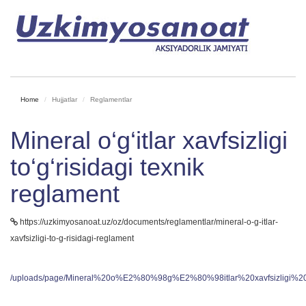
Home
Hujjatlar
Reglamentlar
Mineral o‘g‘itlar xavfsizligi
to‘g‘risidagi texnik
reglament
https://uzkimyosanoat.uz/oz/documents/reglamentlar/mineral-o-g-itlar-
xavfsizligi-to-g-risidagi-reglament
/uploads/page/Mineral%20o%E2%80%98g%E2%80%98itlar%20xavfsizligi%