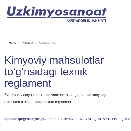
Home
Hujjatlar
Reglamentlar
Kimyoviy mahsulotlar
to‘g‘risidagi texnik
reglament
https://uzkimyosanoat.uz/oz/documents/reglamentlar/kimyoviy-
mahsulotlar-to-g-risidagi-texnik-reglament
/uploads/page/Kimyoviy%20mahsulotlar%20to%CA%BBg%CA%BBrisidagi%20t