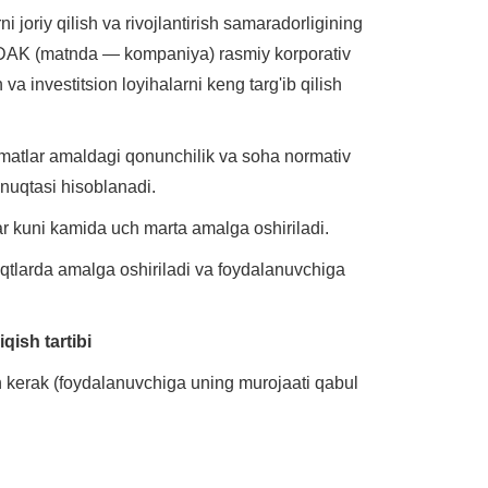
oriy qilish va rivojlantirish samaradorligining
» DAK (matnda — kompaniya) rasmiy korporativ
a investitsion loyihalarni keng targ'ib qilish
izmatlar amaldagi qonunchilik va soha normativ
 nuqtasi hisoblanadi.
har kuni kamida uch marta amalga oshiriladi.
vaqtlarda amalga oshiriladi va foydalanuvchiga
qish tartibi
sh kerak (foydalanuvchiga uning murojaati qabul