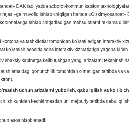
oat» DAK faoliyatida axborot-kommunikatsion texnologiyalarni j
rlar rejasi»ga muvofiq ishlab chiqilgan hamda «O'zkimyosanoat
rxonalariga ishlab chiqariladigan mahsulotlarni reklama qilish v
i korxona va tashkilotlar tomonidan ko'rsatiladigan interaktiv x
mat ko'rsatish asosida soha interaktiv xizmatlariga yagona kirish
ativ shaxsiy kabinetga kelib tushgan yangi arizalarni tekshirish 
rsatish amaldagi qonunchilik tomonidan o'rnatilgan tartibda va 
ktron).
ko'rsatish uchun arizalarni yuborish, qabul qilish va ko'rib chi
uch ish kunidan kechitirmasdan uni majburiy tartibda qabul qili
 uchun asos hisoblanadi: