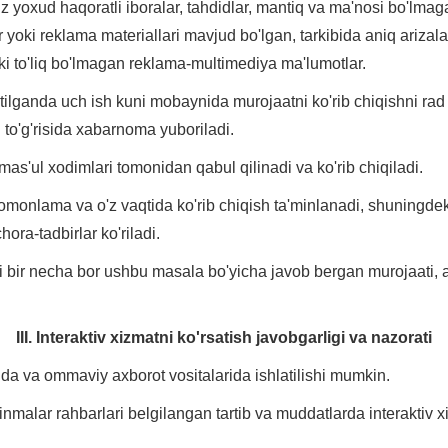
 yoxud haqoratli iboralar, tahdidlar, mantiq va ma'nosi bo'lmaga
 yoki reklama materiallari mavjud bo'lgan, tarkibida aniq arizalar
oki to'liq bo'lmagan reklama-multimediya ma'lumotlar.
etilganda uch ish kuni mobaynida murojaatni ko'rib chiqishni rad
 to'g'risida xabarnoma yuboriladi.
 mas'ul xodimlari tomonidan qabul qilinadi va ko'rib chiqiladi.
artomonlama va o'z vaqtida ko'rib chiqish ta'minlanadi, shuningd
hora-tadbirlar ko'riladi.
i bir necha bor ushbu masala bo'yicha javob bergan murojaati, ag
III. Interaktiv xizmatni ko'rsatish javobgarligi va nazorati
da va ommaviy axborot vositalarida ishlatilishi mumkin.
nmalar rahbarlari belgilangan tartib va muddatlarda interaktiv x