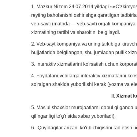
1. Mazkur Nizom 24.07.2014 yildagi ««O'zkimyosan
reyting baholanishi oshirishga qaratilgan tadbi
veb-sayti (matnda — veb-sayt) orqali kompaniya ko
xizmatining tartibi va sharoitini belgilaydi.
2. Veb-sayt kompaniya va uning tarkibiga kiruvch
hujjatlarida belgilangan, shu jumladan pullik xiz
3. Interaktiv xizmatlarini ko'rsatish uchun korpor
4. Foydalanuvchilarga interaktiv xizmatlarini ko'
so'ralgan shaklda yuborilishi kerak (yozma va ele
II. Xizmat 
5. Mas'ul shaxslar murojaatlarni qabul qilganda 
qilinganligi to'g'risida xabar yuboriladi).
6. Quyidagilar arizani ko'rib chiqishni rad etish